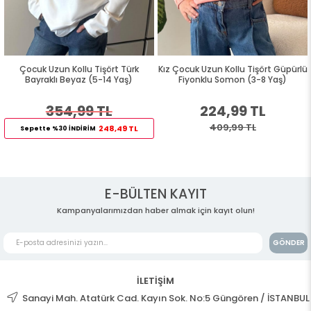
Çocuk Uzun Kollu Tişört Türk
Kız Çocuk Uzun Kollu Tişört Güpürlü
Bayraklı Beyaz (5-14 Yaş)
Fiyonklu Somon (3-8 Yaş)
354,99 TL
224,99 TL
409,99 TL
248,49 TL
Sepette %30 İNDİRİM
E-BÜLTEN KAYIT
Kampanyalarımızdan haber almak için kayıt olun!
GÖNDER
İLETİŞİM
Sanayi Mah. Atatürk Cad. Kayın Sok. No:5 Güngören / İSTANBUL