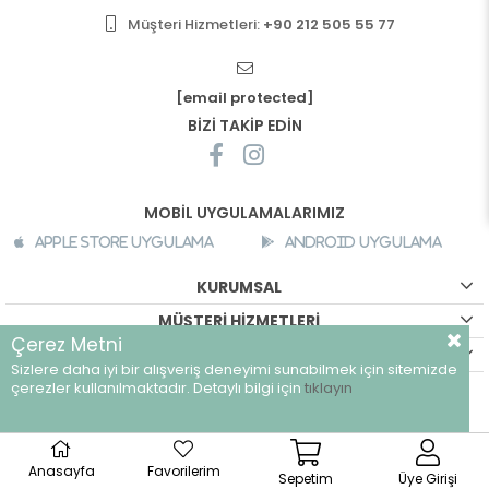
Müşteri Hizmetleri:
+90 212 505 55 77
[email protected]
BİZİ TAKİP EDİN
MOBİL UYGULAMALARIMIZ
Apple Store Uygulama
Android Uygulama
KURUMSAL
MÜŞTERİ HİZMETLERİ
Çerez Metni
ALIŞVERİŞ BİLGİLERİ
Sizlere daha iyi bir alışveriş deneyimi sunabilmek için sitemizde
©
breeze.com.tr - Tüm hakları saklıdır.
çerezler kullanılmaktadır. Detaylı bilgi için
tıklayın
Anasayfa
Favorilerim
Sepetim
Üye Girişi