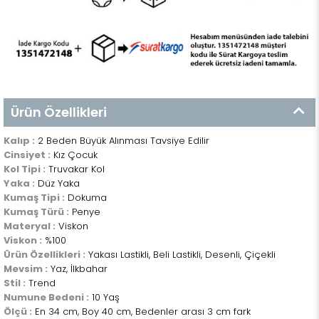
Ürün Özellikleri
Kalıp :
2 Beden Büyük Alınması Tavsiye Edilir
Cinsiyet :
Kız Çocuk
Kol Tipi :
Truvakar Kol
Yaka :
Düz Yaka
Kumaş Tipi :
Dokuma
Kumaş Türü :
Penye
Materyal :
Viskon
Viskon :
%100
Ürün Özellikleri :
Yakası Lastikli, Beli Lastikli, Desenli, Çiçekli
Mevsim :
Yaz, İlkbahar
Stil :
Trend
Numune Bedeni :
10 Yaş
Ölçü :
En 34 cm, Boy 40 cm, Bedenler arası 3 cm fark