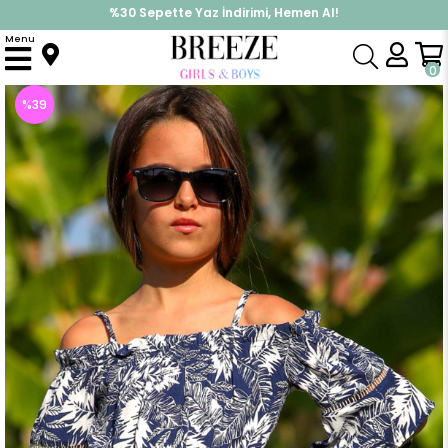
%30 Sepette Yaz İndirimi, Hemen Al!
İndirimlere ek %10 İndirimi Kap, Hemen Üye Ol!
Menu
Anasayfa
Kız Çocuk
Üst Giyim
Uzun Kollu Tişört
Kız Çocuk Bluz Çiçek Desenli Lacivert (10-16 Yaş)
0
%
39
İndirim