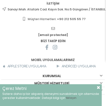
İLETİŞİM
Sanayi Mah. Atatürk Cad. Kayın Sok. No:5 Güngören / İSTANBUL
Müşteri Hizmetleri:
+90 212 505 55 77
[email protected]
BİZİ TAKİP EDİN
MOBİL UYGULAMALARIMIZ
Apple Store Uygulama
Android Uygulama
KURUMSAL
MÜŞTERİ HİZMETLERİ
Çerez Metni
ALIŞVERİŞ BİLGİLERİ
Sizlere daha iyi bir alışveriş deneyimi sunabilmek için sitemizde
©
breeze.com.tr - Tüm hakları saklıdır.
çerezler kullanılmaktadır. Detaylı bilgi için
tıklayın