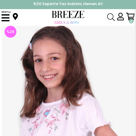
%30 Sepette Yaz İndirimi, Hemen Al!
İndirimlere ek %10 İndirimi Kap, Hemen Üye Ol!
Menu
Anasayfa
Kız Çocuk
Üst Giyim
Tişört
Kiz Çocuk Bluz Göbek Üstü Kanaviçe Nakisli Beyaz (8 Yaş)
0
%
29
İndirim