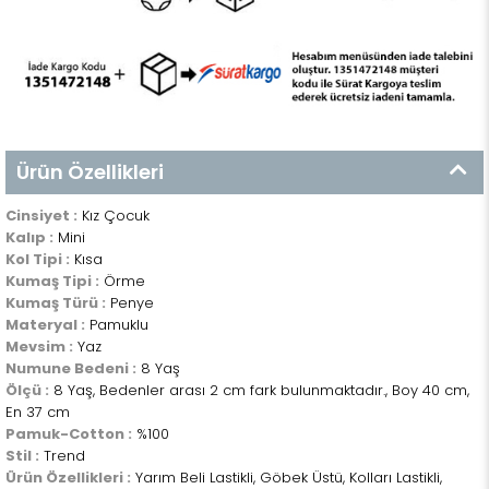
Ürün Özellikleri
Cinsiyet :
Kız Çocuk
Kalıp :
Mini
Kol Tipi :
Kısa
Kumaş Tipi :
Örme
Kumaş Türü :
Penye
Materyal :
Pamuklu
Mevsim :
Yaz
Numune Bedeni :
8 Yaş
Ölçü :
8 Yaş, Bedenler arası 2 cm fark bulunmaktadır., Boy 40 cm,
En 37 cm
Pamuk-Cotton :
%100
Stil :
Trend
Ürün Özellikleri :
Yarım Beli Lastikli, Göbek Üstü, Kolları Lastikli,