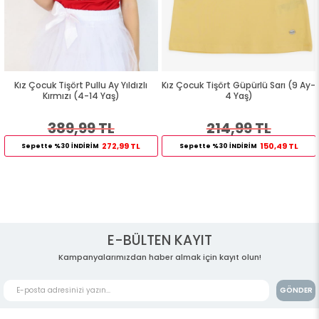
Kız Çocuk Tişört Pullu Ay Yıldızlı
Kız Çocuk Tişört Güpürlü Sarı (9 Ay-
Kırmızı (4-14 Yaş)
4 Yaş)
389,99 TL
214,99 TL
272,99 TL
150,49 TL
Sepette %30 İNDİRİM
Sepette %30 İNDİRİM
E-BÜLTEN KAYIT
Kampanyalarımızdan haber almak için kayıt olun!
GÖNDER