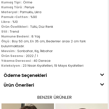
Kumaş Tipi :
Örme
Kumaş Türü :
Penye
Materyal :
Pamuklu, Likra
Pamuk-Cotton :
%90
Likra :
%10
Ürün Özellikleri :
Tüllü, Düz Renk
Stil :
Trend
Numune Bedeni :
8 Yaş
Ölçü :
Boy 50 cm, En 35 cm, Bedenler arası 2 cm fark
bulunmaktadır.
Mevsim :
Sonbahar, Kış, İlkbahar
Ürün Sezonu :
2022 / 1
Yıkama Derecesi :
40 Derece
Koleksiyon :
23 Nisan Kıyafetleri, 19 Mayıs Kıyafetleri
Ödeme Seçenekleri
Ürün Önerileri
BENZER ÜRÜNLER