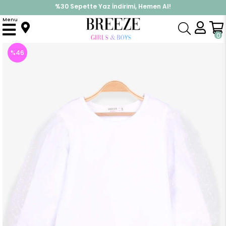
%30 Sepette Yaz İndirimi, Hemen Al!
İndirimlere ek %10 İndirimi Kap, Hemen Üye Ol!
Menu
Anasayfa
Kız Çocuk
Üst Giyim
Uzun Kollu Tişört
Kız Çocuk Bluz Kolları Tül Detaylı Beyaz (12 Yaş)
0
%
46
İndirim