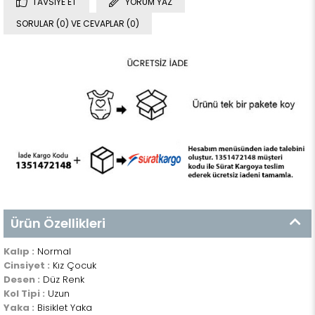
TAVSIYE ET
YORUM YAZ
SORULAR (0) VE CEVAPLAR (0)
Ürün Özellikleri
Kalıp :
Normal
Cinsiyet :
Kız Çocuk
Desen :
Düz Renk
Kol Tipi :
Uzun
Yaka :
Bisiklet Yaka