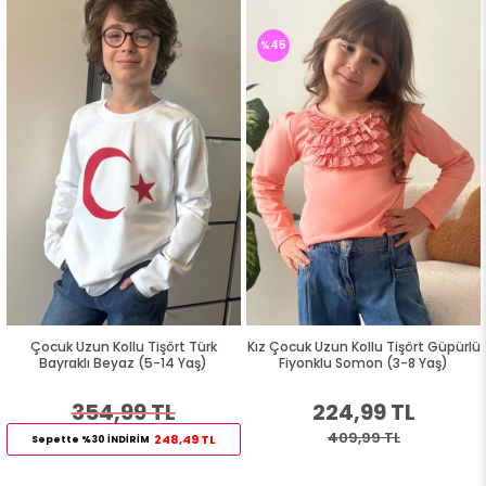
%45
Çocuk Uzun Kollu Tişört Türk
Kız Çocuk Uzun Kollu Tişört Güpürlü
Bayraklı Beyaz (5-14 Yaş)
Fiyonklu Somon (3-8 Yaş)
354,99 TL
224,99 TL
409,99 TL
248,49 TL
Sepette %30 İNDİRİM