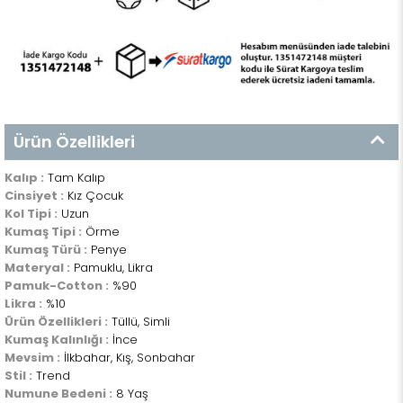
Ürün Özellikleri
Kalıp :
Tam Kalıp
Cinsiyet :
Kız Çocuk
Kol Tipi :
Uzun
Kumaş Tipi :
Örme
Kumaş Türü :
Penye
Materyal :
Pamuklu, Likra
Pamuk-Cotton :
%90
Likra :
%10
Ürün Özellikleri :
Tüllü, Simli
Kumaş Kalınlığı :
İnce
Mevsim :
İlkbahar, Kış, Sonbahar
Stil :
Trend
Numune Bedeni :
8 Yaş