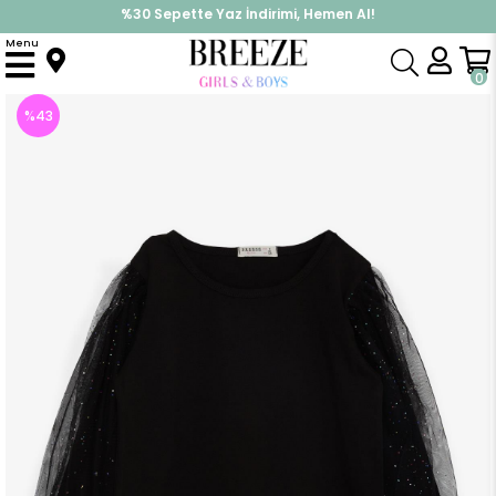
%30 Sepette Yaz İndirimi, Hemen Al!
İndirimlere ek %10 İndirimi Kap, Hemen Üye Ol!
Menu
Anasayfa
Kız Çocuk
Üst Giyim
Uzun Kollu Tişört
Kız Çocuk Bluz Kolları Tüllü Renkli Simli Siyah (12 Yaş)
0
%
43
İndirim