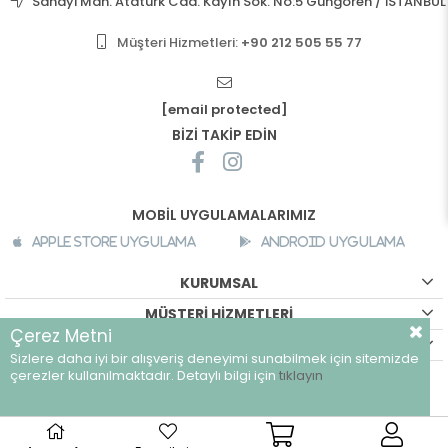
Sanayi Mah. Atatürk Cad. Kayın Sok. No:5 Güngören / İSTANBUL
Müşteri Hizmetleri:
+90 212 505 55 77
[email protected]
BİZİ TAKİP EDİN
MOBİL UYGULAMALARIMIZ
Apple Store Uygulama
Android Uygulama
KURUMSAL
MÜŞTERİ HİZMETLERİ
Çerez Metni
ALIŞVERİŞ BİLGİLERİ
Sizlere daha iyi bir alışveriş deneyimi sunabilmek için sitemizde
©
breeze.com.tr - Tüm hakları saklıdır.
çerezler kullanılmaktadır. Detaylı bilgi için
tıklayın