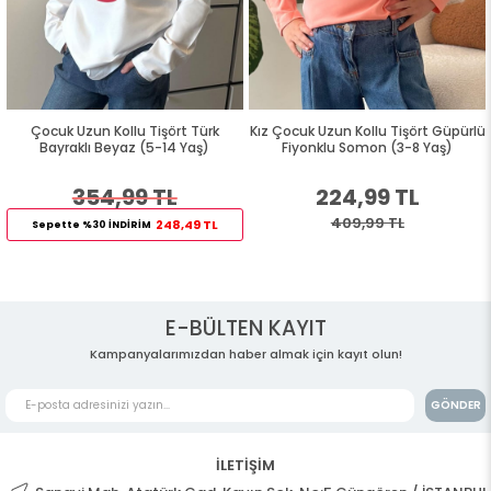
Çocuk Uzun Kollu Tişört Türk
Kız Çocuk Uzun Kollu Tişört Güpürlü
Bayraklı Beyaz (5-14 Yaş)
Fiyonklu Somon (3-8 Yaş)
354,99 TL
224,99 TL
409,99 TL
248,49 TL
Sepette %30 İNDİRİM
E-BÜLTEN KAYIT
Kampanyalarımızdan haber almak için kayıt olun!
GÖNDER
İLETİŞİM