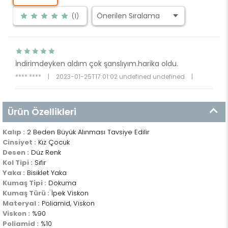
(1)
İndirimdeyken aldım çok şanslıyım.harika oldu.
**** ****
|
2023-01-25T17:01:02 undefined undefined
|
Ürün Özellikleri
Kalıp :
2 Beden Büyük Alınması Tavsiye Edilir
Cinsiyet :
Kız Çocuk
Desen :
Düz Renk
Kol Tipi :
Sıfır
Yaka :
Bisiklet Yaka
Kumaş Tipi :
Dokuma
Kumaş Türü :
İpek Viskon
Materyal :
Poliamid, Viskon
Viskon :
%90
Poliamid :
%10