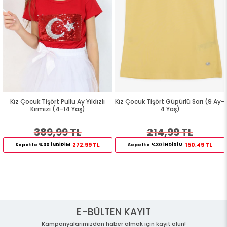
Kız Çocuk Tişört Pullu Ay Yıldızlı
Kız Çocuk Tişört Güpürlü Sarı (9 Ay-
Kırmızı (4-14 Yaş)
4 Yaş)
389,99 TL
214,99 TL
272,99 TL
150,49 TL
Sepette %30 İNDİRİM
Sepette %30 İNDİRİM
E-BÜLTEN KAYIT
Kampanyalarımızdan haber almak için kayıt olun!