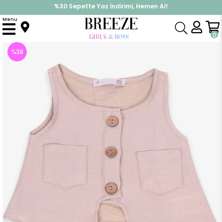
%30 Sepette Yaz İndirimi, Hemen Al!
İndirimlere ek %10 İndirimi Kap, Hemen Üye Ol!
Menu
Anasayfa
Kız Çocuk
Üst Giyim
Tişört
Kız Bebek Bluz Önü Düğmeli Taş (1 Yaş)
0
%
38
İndirim