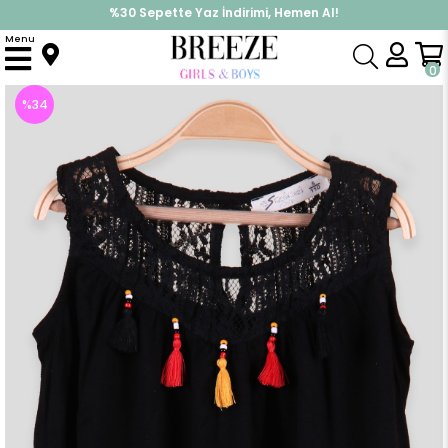
%30 Sepette Yaz İndirimi, Hemen Al!
İndirimlere ek %10 İndirimi Kap, Hemen Üye Ol!
Menu
Anasayfa
Kız Çocuk
Üst Giyim
Tişört
Kız Çocuk Bluz Püskülü Boncuklu Siyah (7 Yaş)
0
%
34
İndirim