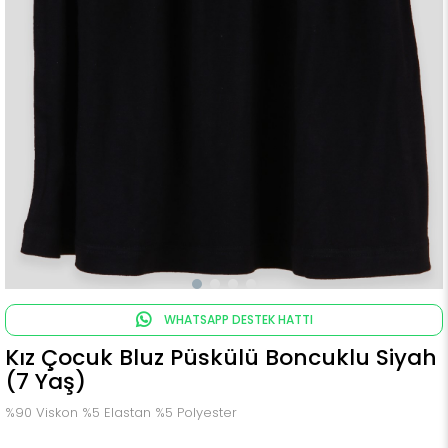
WHATSAPP DESTEK HATTI
Kız Çocuk Bluz Püskülü Boncuklu Siyah
(7 Yaş)
%90 Viskon %5 Elastan %5 Polyester