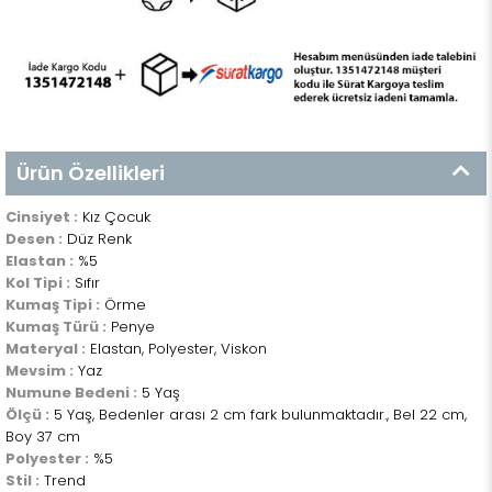
Ürün Özellikleri
Cinsiyet :
Kız Çocuk
Desen :
Düz Renk
Elastan :
%5
Kol Tipi :
Sıfır
Kumaş Tipi :
Örme
Kumaş Türü :
Penye
Materyal :
Elastan, Polyester, Viskon
Mevsim :
Yaz
Numune Bedeni :
5 Yaş
Ölçü :
5 Yaş, Bedenler arası 2 cm fark bulunmaktadır., Bel 22 cm,
Boy 37 cm
Polyester :
%5
Stil :
Trend