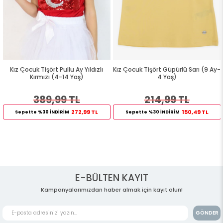
Kız Çocuk Tişört Pullu Ay Yıldızlı
Kız Çocuk Tişört Güpürlü Sarı (9 Ay-
Kırmızı (4-14 Yaş)
4 Yaş)
389,99 TL
214,99 TL
272,99 TL
150,49 TL
Sepette %30 İNDİRİM
Sepette %30 İNDİRİM
E-BÜLTEN KAYIT
Kampanyalarımızdan haber almak için kayıt olun!
GÖNDER