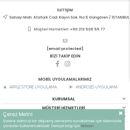
İLETİŞİM
Sanayi Mah. Atatürk Cad. Kayın Sok. No:5 Güngören / İSTANBUL
Müşteri Hizmetleri:
+90 212 505 55 77
[email protected]
BİZİ TAKİP EDİN
MOBİL UYGULAMALARIMIZ
Apple Store Uygulama
Android Uygulama
KURUMSAL
MÜŞTERİ HİZMETLERİ
Çerez Metni
ALIŞVERİŞ BİLGİLERİ
Sizlere daha iyi bir alışveriş deneyimi sunabilmek için sitemizde
©
breeze.com.tr - Tüm hakları saklıdır.
çerezler kullanılmaktadır. Detaylı bilgi için
tıklayın