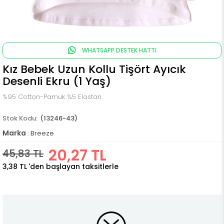
WHATSAPP DESTEK HATTI
Kız Bebek Uzun Kollu Tişört Ayıcık
Desenli Ekru (1 Yaş)
%95 Cotton-Pamuk %5 Elastan
(13246-43)
Marka
:
Breeze
20,27 TL
45,83 TL
3,38 TL
'den başlayan taksitlerle