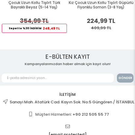
Çocuk Uzun Kollu Tişört Türk
Kız Çocuk Uzun Kollu Tişört Güpürlü
Bayraklı Beyaz (5-14 Yaş)
Fiyonklu Somon (3-8 Yaş)
354,99 TL
224,99 TL
409,99 TL
248,49 TL
Sepette %30 İNDİRİM
E-BÜLTEN KAYIT
Kampanyalarımızdan haber almak için kayıt olun!
GÖNDER
İLETİŞİM
Sanayi Mah. Atatürk Cad. Kayın Sok. No:5 Güngören / İSTANBUL
Müşteri Hizmetleri:
+90 212 505 55 77
[email protected]