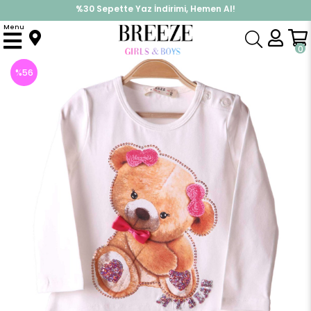
%30 Sepette Yaz İndirimi, Hemen Al!
İndirimlere ek %10 İndirimi Kap, Hemen Üye Ol!
Menu
Anasayfa
Kız Çocuk
Üst Giyim
Uzun Kollu Tişört
Kız Bebek Uzun Kollu Tişört Ayıcık Desenli Ekru (1 Yaş)
0
%
56
İndirim