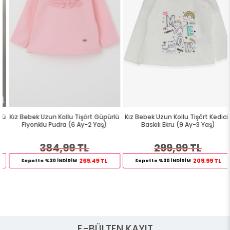
Kız Bebek Uzun Kollu Tişört Güpürlü
Kız Bebek Uzun Kollu Tişört Kedicik
Fiyonklu Pudra (6 Ay-2 Yaş)
Baskılı Ekru (9 Ay-3 Yaş)
384,99 TL
299,99 TL
269,49 TL
209,99 TL
Sepette %30 İNDİRİM
Sepette %30 İNDİRİM
E-BÜLTEN KAYIT