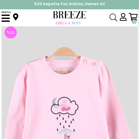
%30 Sepette Yaz İndirimi, Hemen Al!
İndirimlere ek %10 İndirimi Kap, Hemen Üye Ol!
Menu
Anasayfa
Kız Bebek
Üst Giyim
Uzun Kollu Tişört
Kız Bebek Uzun Kollu Tişört Bulut Desenli Pembe (1 Yaş)
0
%
20
İndirim