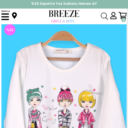
%30 Sepette Yaz İndirimi, Hemen Al!
İndirimlere ek %10 İndirimi Kap, Hemen Üye Ol!
Menu
Anasayfa
Kız Çocuk
Üst Giyim
Uzun Kollu Tişört
Kız Çocuk Uzun Kollu Tişört Kız Baskılı Ekru (4 Yaş)
0
%
33
İndirim