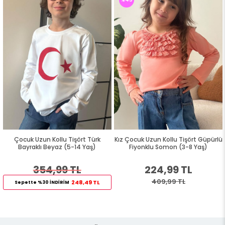
Çocuk Uzun Kollu Tişört Türk
Kız Çocuk Uzun Kollu Tişört Güpürlü
Bayraklı Beyaz (5-14 Yaş)
Fiyonklu Somon (3-8 Yaş)
354,99 TL
224,99 TL
409,99 TL
248,49 TL
Sepette %30 İNDİRİM