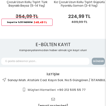
Çocuk Uzun Kollu Tişört Türk
Kız Çocuk Uzun Kollu Tişört Güpürlü
Bayraklı Beyaz (5-14 Yaş)
Fiyonklu Somon (3-8 Yaş)
354,99 TL
224,99 TL
409,99 TL
248,49 TL
Sepette %30 İNDİRİM
E-BÜLTEN KAYIT
Kampanyalarımızdan haber almak için kayıt olun!
GÖNDER
İLETİŞİM
Sanayi Mah. Atatürk Cad. Kayın Sok. No:5 Güngören / İSTANBUL
Müşteri Hizmetleri:
+90 212 505 55 77
[email protected]