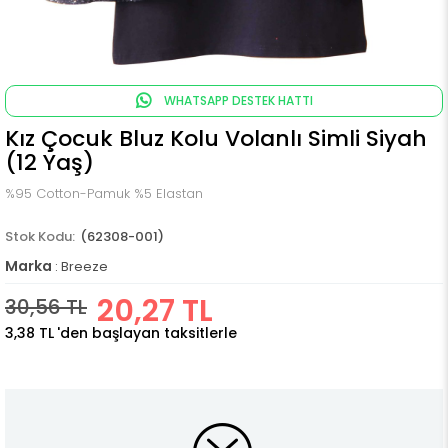
WHATSAPP DESTEK HATTI
Kız Çocuk Bluz Kolu Volanlı Simli Siyah
(12 Yaş)
%95 Cotton-Pamuk %5 Elastan
(62308-001)
Marka
:
Breeze
20,27 TL
30,56 TL
3,38 TL
'den başlayan taksitlerle