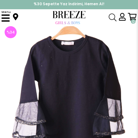
%30 Sepette Yaz İndirimi, Hemen Al!
İndirimlere ek %10 İndirimi Kap, Hemen Üye Ol!
Menu
Anasayfa
Kız Çocuk
Üst Giyim
Uzun Kollu Tişört
Kız Çocuk Bluz Kolu Volanlı Simli Siyah (12 Yaş)
0
%
34
İndirim