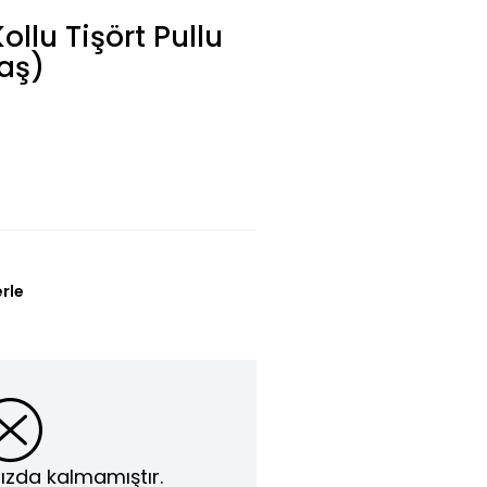
ollu Tişört Pullu
Yaş)
erle
ızda kalmamıştır.