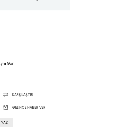
ynı Gün
KARŞILAŞTIR
GELINCE HABER VER
 YAZ