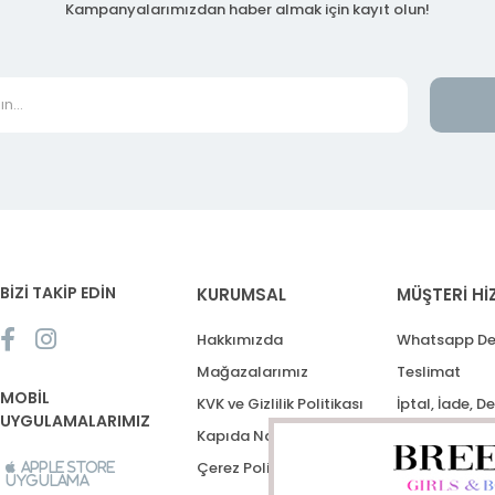
Kampanyalarımızdan haber almak için kayıt olun!
BİZİ TAKİP EDİN
KURUMSAL
MÜŞTERİ Hİ
Hakkımızda
Whatsapp De
Mağazalarımız
Teslimat
MOBİL
KVK ve Gizlilik Politikası
İptal, İade, D
UYGULAMALARIMIZ
Kapıda Nakit Ödeme
Destek Talep
Çerez Politikası
Apple Store
Uygulama