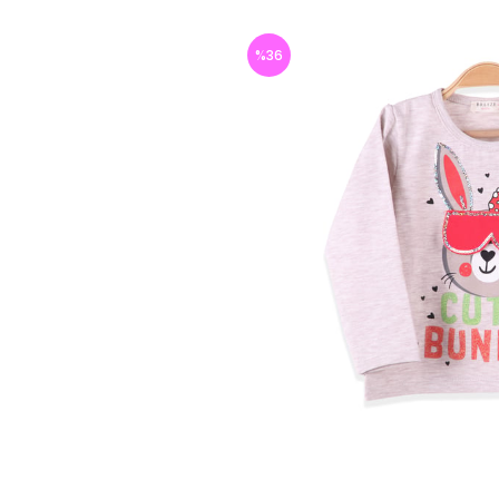
%
36
İndirim