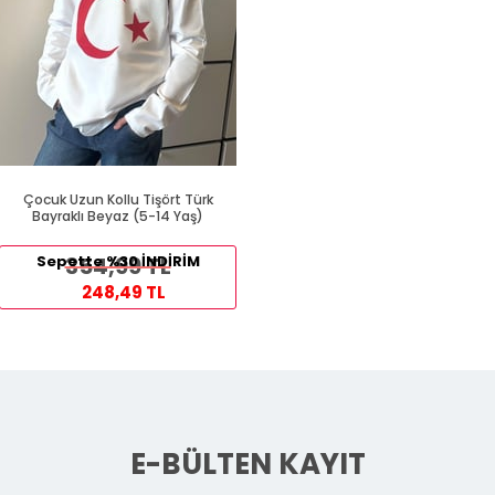
Çocuk Uzun Kollu Tişört Türk
Bayraklı Beyaz (5-14 Yaş)
Sepette %30 İNDİRİM
354,99 TL
248,49 TL
E-BÜLTEN KAYIT