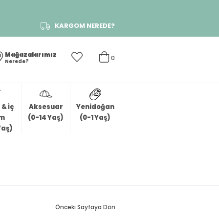
KARGOM NEREDE?
Mağazalarımız
0
Nerede?
& İç
Aksesuar
Yenidoğan
im
(0-14 Yaş)
(0-1 Yaş)
Yaş)
Önceki Sayfaya Dön