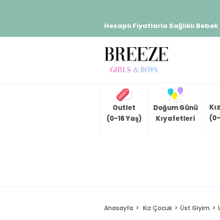
Hesaplı Fiyatlarla Sağlıklı Bebek
Kı
Outlet
Doğum Günü
(0-
(0-16 Yaş)
Kıyafetleri
Anasayfa
Kız Çocuk
Üst Giyim