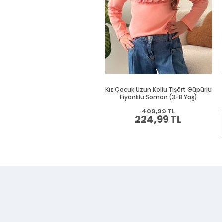
Kız Çocuk Uzun Kollu Tişört Güpürlü
Fiyonklu Somon (3-8 Yaş)
409,99 TL
224,99 TL