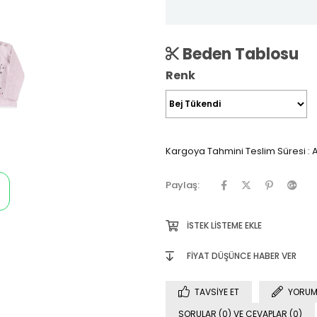
Beden Tablosu
Renk
Kargoya Tahmini Teslim Süresi
:
A
Paylaş:
İSTEK LISTEME EKLE
FIYAT DÜŞÜNCE HABER VER
TAVSIYE ET
YORUM
SORULAR (0) VE CEVAPLAR (0)