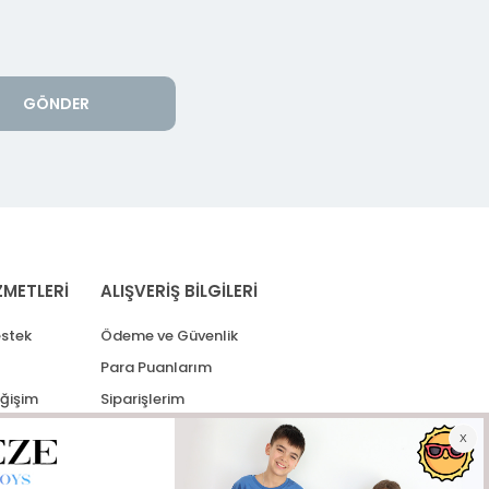
GÖNDER
ZMETLERİ
ALIŞVERİŞ BİLGİLERİ
stek
Ödeme ve Güvenlik
Para Puanlarım
eğişim
Siparişlerim
lerim
Kargo Takip
İade Taleplerim