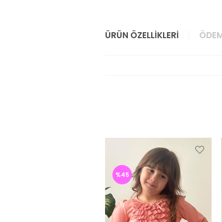
ÜRÜN ÖZELLIKLERI
ÖDEM
%45