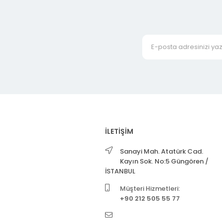
İLETİŞİM
Sanayi Mah. Atatürk Cad.
Kayın Sok. No:5 Güngören /
İSTANBUL
Müşteri Hizmetleri:
+90 212 505 55 77