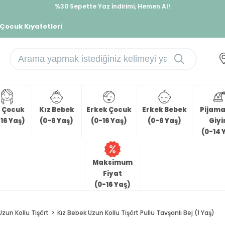
%30 Sepette Yaz İndirimi, Hemen Al!
İndirimlere ek %10 İndirimi Kap, Hemen Üye Ol!
 Çocuk Kıyafetleri
z Çocuk
Kız Bebek
Erkek Çocuk
Erkek Bebek
Pijama 
16 Yaş)
(0-6 Yaş)
(0-16 Yaş)
(0-6 Yaş)
Giy
(0-14 
Maksimum
Fiyat
(0-16 Yaş)
Uzun Kollu Tişört
Kız Bebek Uzun Kollu Tişört Pullu Tavşanlı Bej (1 Yaş)