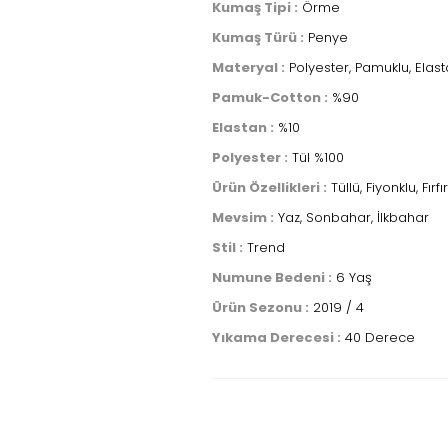
Kumaş Tipi :
Örme
Kumaş Türü :
Penye
Materyal :
Polyester, Pamuklu, Elas
Pamuk-Cotton :
%90
Elastan :
%10
Polyester :
Tül %100
Ürün Özellikleri :
Tüllü, Fiyonklu, Fırfır
Mevsim :
Yaz, Sonbahar, İlkbahar
Stil :
Trend
Numune Bedeni :
6 Yaş
Ürün Sezonu :
2019 / 4
Yıkama Derecesi :
40 Derece