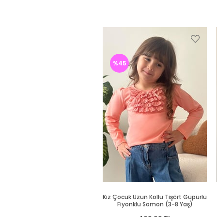
%45
Kız Çocuk Uzun Kollu Tişört Güpürlü
Fiyonklu Somon (3-8 Yaş)