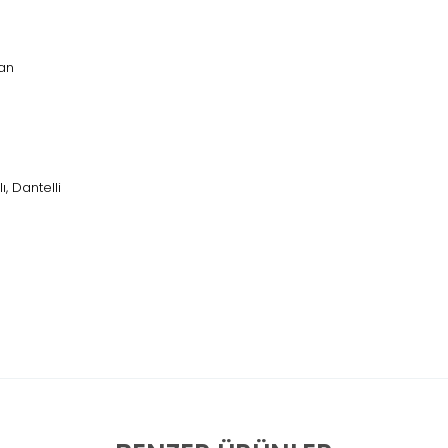
tan
lı, Dantelli