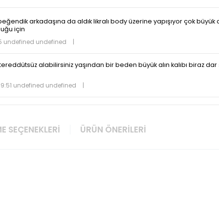
beğendik arkadaşına da aldık likralı body üzerine yapışıyor çok büyük 
duğu için
5 undefined undefined
|
 tereddütsüz alabilirsiniz yaşından bir beden büyük alın kalıbı biraz dar 
9:51 undefined undefined
|
E SEÇENEKLERI
ÜRÜN ÖNERILERI