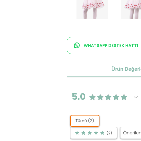
WHATSAPP DESTEK HATTI
Ürün Değerl
5.0
Tümü (2)
(2)