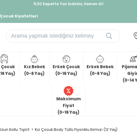
%30 Sepette Yaz İndirimi, Hemen Al!
İndirimlere ek %10 İndirimi Kap, Hemen Üye Ol!
 Çocuk Kıyafetleri
z Çocuk
Kız Bebek
Erkek Çocuk
Erkek Bebek
Pijama 
16 Yaş)
(0-6 Yaş)
(0-16 Yaş)
(0-6 Yaş)
Giy
(0-14 
Maksimum
Fiyat
(0-16 Yaş)
Uzun Kollu Tişört
Kız Çocuk Body Tüllü Fiyonklu Kırmızı (12 Yaş)