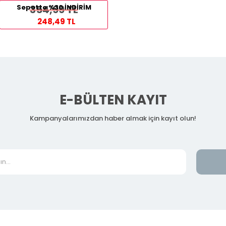
Sepette %30 İNDİRİM
354,99 TL
248,49 TL
E-BÜLTEN KAYIT
Kampanyalarımızdan haber almak için kayıt olun!