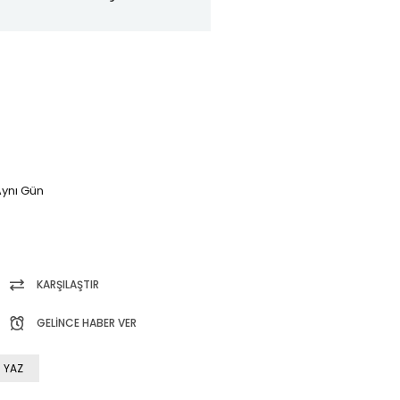
ynı Gün
KARŞILAŞTIR
GELINCE HABER VER
 YAZ