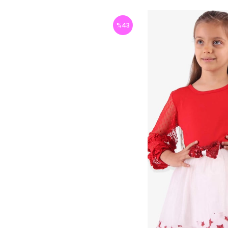
%
43
İndirim