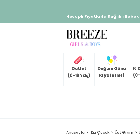
Hesaplı Fiyatlarla Sağlıklı Bebek
Kı
Outlet
Doğum Günü
(0-
(0-16 Yaş)
Kıyafetleri
Anasayfa
Kız Çocuk
Üst Giyim