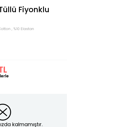
Tüllü Fiyonklu
otton , %10 Elastan
TL
lerle
ızda kalmamıştır.