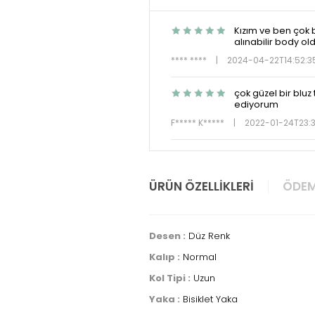
Kızım ve ben çok 
alınabilir body ol
**** ****
|
2024-04-22T14:52:3
çok güzel bir bluz
ediyorum
F***** K*****
|
2022-01-24T23:3
ÜRÜN ÖZELLIKLERI
ÖDEM
Desen :
Düz Renk
Kalıp :
Normal
Kol Tipi :
Uzun
Yaka :
Bisiklet Yaka