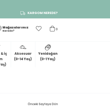
KARGOM NEREDE?
Mağazalarımız
0
Nerede?
& İç
Aksesuar
Yenidoğan
im
(0-14 Yaş)
(0-1 Yaş)
Yaş)
Önceki Sayfaya Dön