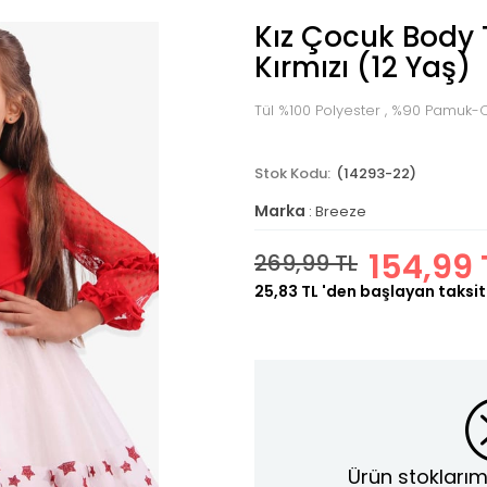
Kız Çocuk Body 
Kırmızı (12 Yaş)
Tül %100 Polyester , %90 Pamuk-C
(14293-22)
Marka
:
Breeze
154,99 
269,99 TL
25,83 TL
'den başlayan taksit
Ürün stoklarım