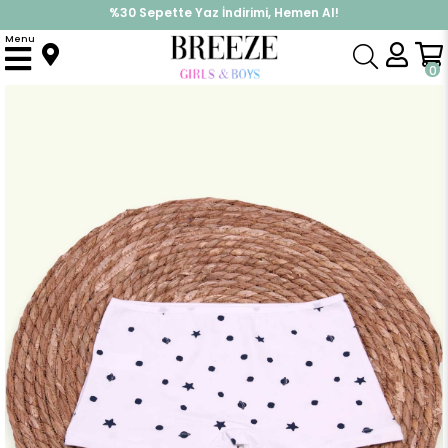
%30 Sepette Yaz İndirimi, Hemen Al!
İndirimlere ek %10 İndirimi Kap, Hemen Üye Ol!
Menu
Anasayfa
Pijama & İç Giyim
KIZ
İç Giyim
Kız Çocuk Boxer Galaksi Temalı Beyaz (8 Yaş)
0