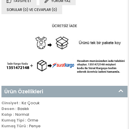
TAVSIYE ET
YORUM YAZ
SORULAR (0) VE CEVAPLAR (0)
Ürün Özellikleri
Cinsiyet :
Kız Çocuk
Desen :
Baskılı
Kalıp :
Normal
Kumaş Tipi :
Örme
Kumaş Türü :
Penye