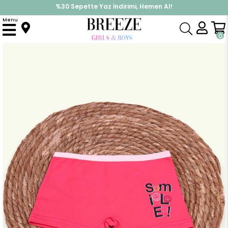
%30 Sepette Yaz İndirimi, Hemen Al!
İndirimlere ek %10 İndirimi Kap, Hemen Üye Ol!
Menu
Anasayfa
Pijama & İç Giyim
KIZ
İç Giyim
Kız Çocuk Boxer Smile Baskılı Mercan (6 Yaş)
0