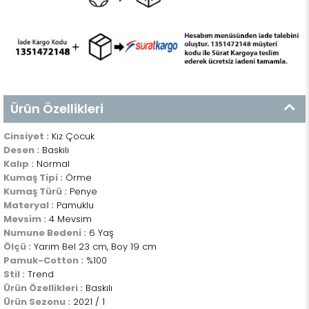
Ürün Özellikleri
Cinsiyet :
Kız Çocuk
Desen :
Baskılı
Kalıp :
Normal
Kumaş Tipi :
Örme
Kumaş Türü :
Penye
Materyal :
Pamuklu
Mevsim :
4 Mevsim
Numune Bedeni :
6 Yaş
Ölçü :
Yarım Bel 23 cm, Boy 19 cm
Pamuk-Cotton :
%100
Stil :
Trend
Ürün Özellikleri :
Baskılı
Ürün Sezonu :
2021 / 1