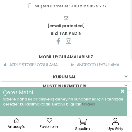
Müşteri Hizmetleri:
+90 212 505 55 77
[email protected]
BİZİ TAKİP EDİN
MOBİL UYGULAMALARIMIZ
Apple Store Uygulama
Android Uygulama
KURUMSAL
MÜŞTERİ HİZMETLERİ
Çerez Metni
ALIŞVERİŞ BİLGİLERİ
Sizlere daha iyi bir alışveriş deneyimi sunabilmek için sitemizde
©
breeze.com.tr - Tüm hakları saklıdır.
çerezler kullanılmaktadır. Detaylı bilgi için
tıklayın
Anasayfa
Favorilerim
Sepetim
Üye Girişi