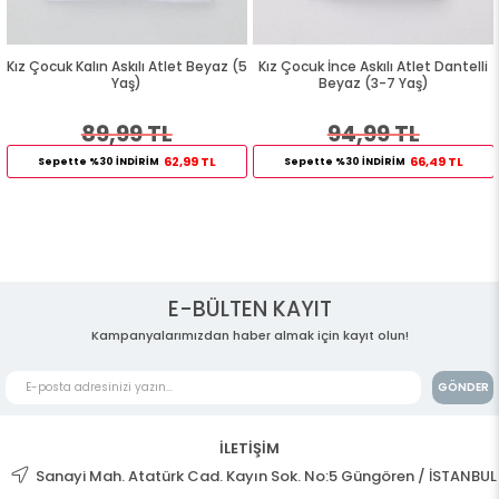
Kız Çocuk Kalın Askılı Atlet Beyaz (5
Kız Çocuk İnce Askılı Atlet Dantelli
Yaş)
Beyaz (3-7 Yaş)
89,99 TL
94,99 TL
62,99 TL
66,49 TL
Sepette %30 İNDİRİM
Sepette %30 İNDİRİM
E-BÜLTEN KAYIT
Kampanyalarımızdan haber almak için kayıt olun!
GÖNDER
İLETİŞİM
Sanayi Mah. Atatürk Cad. Kayın Sok. No:5 Güngören / İSTANBUL