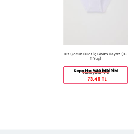
Kız Çocuk Külot İç Giyim Beyaz (3-
11 Yaş)
Sepette %30 İNDİRİM
104,99 TL
73,49 TL