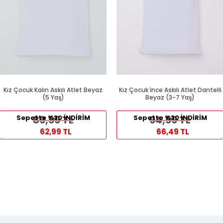
Kız Çocuk Kalın Askılı Atlet Beyaz
Kız Çocuk İnce Askılı Atlet Dantelli
(5 Yaş)
Beyaz (3-7 Yaş)
Sepette %30 İNDİRİM
89,99 TL
Sepette %30 İNDİRİM
94,99 TL
62,99 TL
66,49 TL