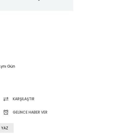
ynı Gün
KARŞILAŞTIR
GELINCE HABER VER
 YAZ