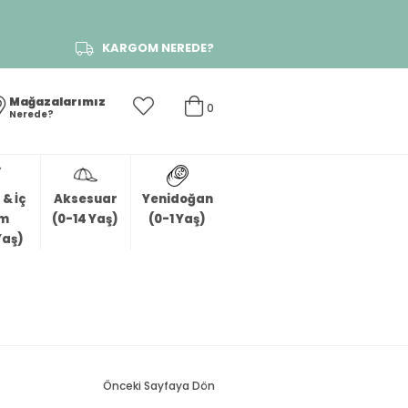
KARGOM NEREDE?
Mağazalarımız
0
Nerede?
& İç
Aksesuar
Yenidoğan
im
(0-14 Yaş)
(0-1 Yaş)
Yaş)
Önceki Sayfaya Dön