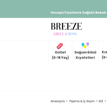
Hesaplı Fiyatlarla Sağlıklı Bebek
Kı
Outlet
Doğum Günü
(0-
(0-16 Yaş)
Kıyafetleri
Anasayfa
Pijama & İç Giyim
KIZ