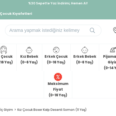
%30 Sepette Yaz İndirimi, Hemen Al!
İndirimlere ek %10 İndirimi Kap, Hemen Üye Ol!
 Çocuk Kıyafetleri
z Çocuk
Kız Bebek
Erkek Çocuk
Erkek Bebek
Pijama 
16 Yaş)
(0-6 Yaş)
(0-16 Yaş)
(0-6 Yaş)
Giy
(0-14 
Maksimum
Fiyat
(0-16 Yaş)
İç Giyim
Kız Çocuk Boxer Kalp Desenli Somon (11 Yaş)