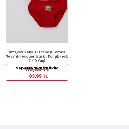
Kız Çocuk Slip 3 lü Yılbaşı Temalı
Kalın Askılı Atlet Beyaz (1 Yaş
Sevimli Penguen Baskılı Karışık Renk
(1-10 Yaş)
89,99 TL
Sepette %30 İNDİRİM
119,99 TL
54,99 TL
83,99 TL