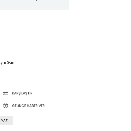
ynı Gün
KARŞILAŞTIR
GELINCE HABER VER
 YAZ