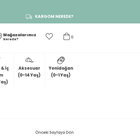
KARGOM NEREDE?
Mağazalarımız
0
Nerede?
& İç
Aksesuar
Yenidoğan
im
(0-14 Yaş)
(0-1 Yaş)
Yaş)
Önceki Sayfaya Dön