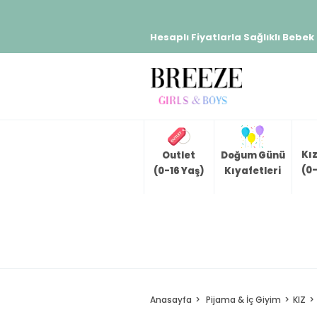
Hesaplı Fiyatlarla Sağlıklı Bebek
Kı
Outlet
Doğum Günü
(0-
(0-16 Yaş)
Kıyafetleri
Anasayfa
Pijama & İç Giyim
KIZ