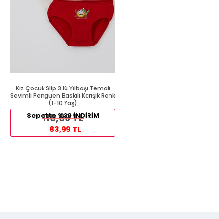
Kız Çocuk Slip 3 lü Yılbaşı Temalı
Kalın Askılı Atlet Beyaz (1 Yaş
Sevimli Penguen Baskılı Karışık Renk
(1-10 Yaş)
89,99 TL
Sepette %30 İNDİRİM
119,99 TL
54,99 TL
83,99 TL