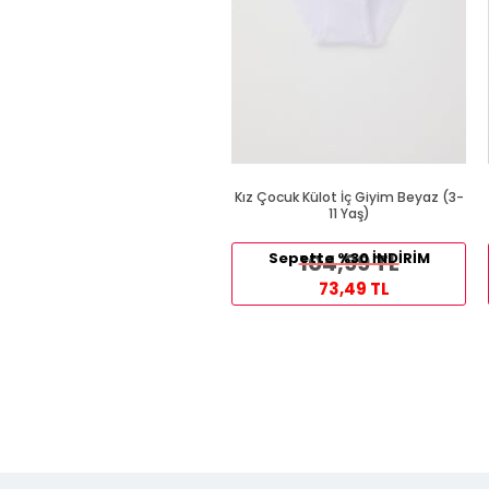
Kız Çocuk Külot İç Giyim Beyaz (3-
11 Yaş)
Sepette %30 İNDİRİM
104,99 TL
73,49 TL