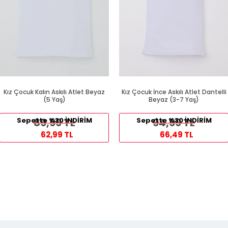
Kız Çocuk Kalın Askılı Atlet Beyaz
Kız Çocuk İnce Askılı Atlet Dantelli
(5 Yaş)
Beyaz (3-7 Yaş)
Sepette %30 İNDİRİM
89,99 TL
Sepette %30 İNDİRİM
94,99 TL
62,99 TL
66,49 TL