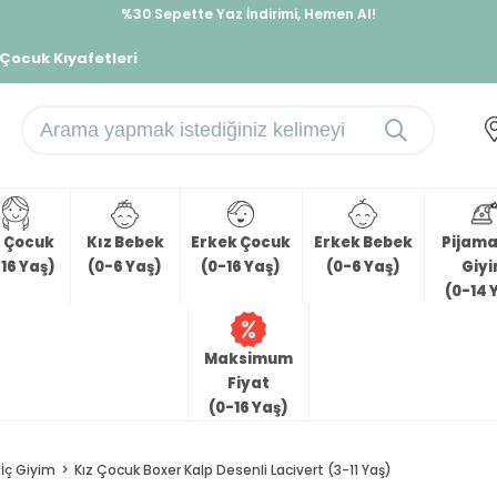
%30 Sepette Yaz İndirimi, Hemen Al!
İndirimlere ek %10 İndirimi Kap, Hemen Üye Ol!
 Çocuk Kıyafetleri
z Çocuk
Kız Bebek
Erkek Çocuk
Erkek Bebek
Pijama 
16 Yaş)
(0-6 Yaş)
(0-16 Yaş)
(0-6 Yaş)
Giy
(0-14 
Maksimum
Fiyat
(0-16 Yaş)
İç Giyim
Kız Çocuk Boxer Kalp Desenli Lacivert (3-11 Yaş)