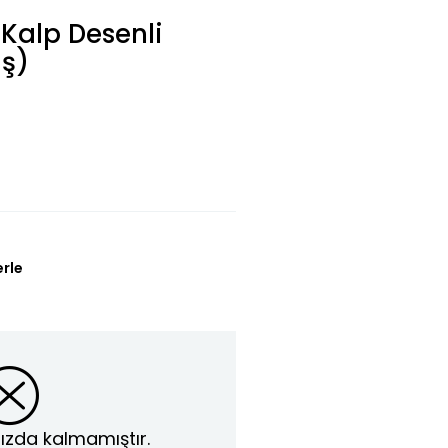
 Kalp Desenli
aş)
erle
ızda kalmamıştır.