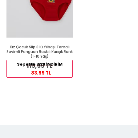
Kız Çocuk Slip 3 lü Yılbaşı Temalı
Kalın Askılı Atlet Beyaz (1 Yaş
Sevimli Penguen Baskılı Karışık Renk
(1-10 Yaş)
89,99 TL
Sepette %30 İNDİRİM
119,99 TL
54,99 TL
83,99 TL