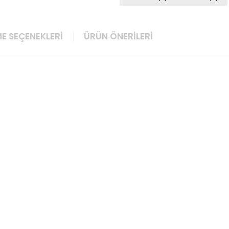
E SEÇENEKLERI
ÜRÜN ÖNERILERI