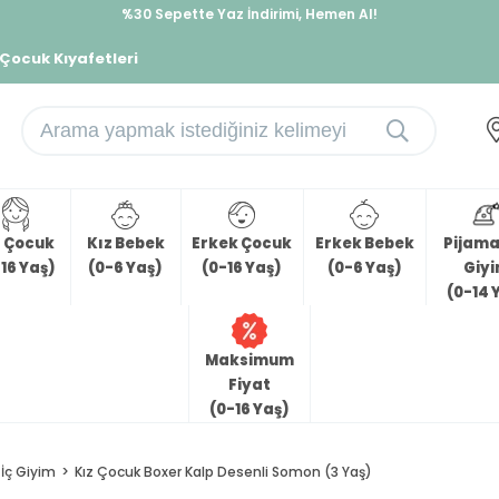
%30 Sepette Yaz İndirimi, Hemen Al!
İndirimlere ek %10 İndirimi Kap, Hemen Üye Ol!
 Çocuk Kıyafetleri
z Çocuk
Kız Bebek
Erkek Çocuk
Erkek Bebek
Pijama 
16 Yaş)
(0-6 Yaş)
(0-16 Yaş)
(0-6 Yaş)
Giy
(0-14 
Maksimum
Fiyat
(0-16 Yaş)
İç Giyim
Kız Çocuk Boxer Kalp Desenli Somon (3 Yaş)