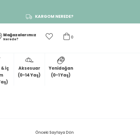
KARGOM NEREDE?
Mağazalarımız
0
Nerede?
& İç
Aksesuar
Yenidoğan
im
(0-14 Yaş)
(0-1 Yaş)
Yaş)
Önceki Sayfaya Dön