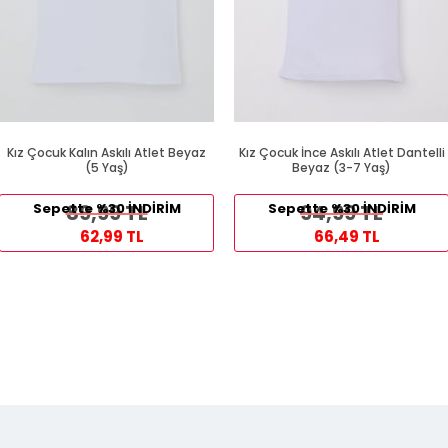
Kız Çocuk Kalın Askılı Atlet Beyaz
Kız Çocuk İnce Askılı Atlet Dantelli
(5 Yaş)
Beyaz (3-7 Yaş)
Sepette %30 İNDİRİM
89,99 TL
Sepette %30 İNDİRİM
94,99 TL
62,99 TL
66,49 TL