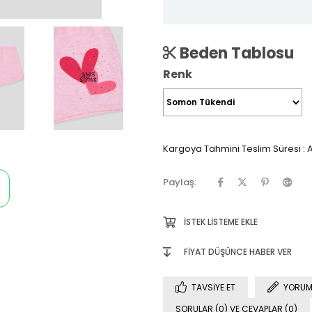
Beden Tablosu
Renk
Kargoya Tahmini Teslim Süresi
:
A
Paylaş:
İSTEK LISTEME EKLE
FIYAT DÜŞÜNCE HABER VER
TAVSIYE ET
YORUM
SORULAR (0) VE CEVAPLAR (0)