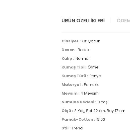
ÜRÜN ÖZELLIKLERI
ÖDEM
Cinsiyet :
Kız Çocuk
Desen :
Baskılı
Kalıp :
Normal
Kumaş Tipi :
Örme
Kumaş Türü :
Penye
Materyal :
Pamuklu
Mevsim :
4 Mevsim
Numune Bedeni :
3 Yaş
Ölçü :
3 Yaş, Bel 22 cm, Boy 17 cm
Pamuk-Cotton :
%100
Stil :
Trend