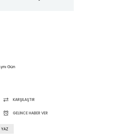
ynı Gün
KARŞILAŞTIR
GELINCE HABER VER
 YAZ