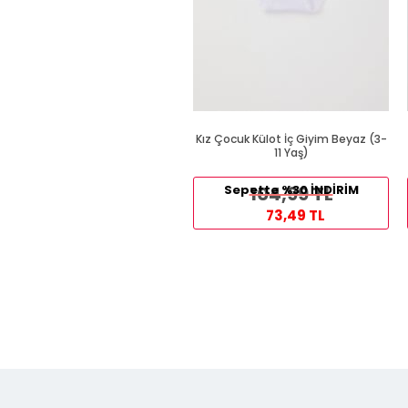
Kız Çocuk Külot İç Giyim Beyaz (3-
11 Yaş)
Sepette %30 İNDİRİM
104,99 TL
73,49 TL