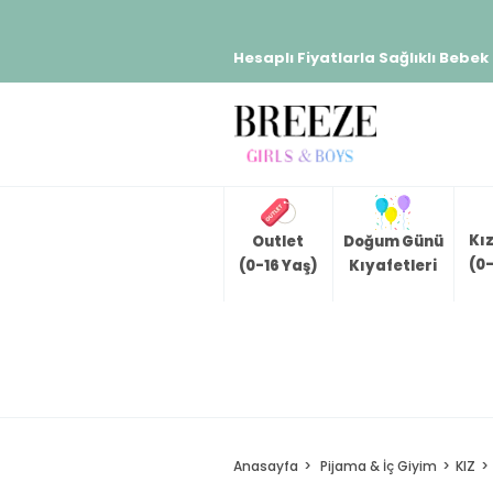
Hesaplı Fiyatlarla Sağlıklı Bebek
Kı
Outlet
Doğum Günü
(0-
(0-16 Yaş)
Kıyafetleri
Anasayfa
Pijama & İç Giyim
KIZ