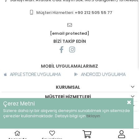
Müşteri Hizmetleri:
+90 212 505 55 77
[email protected]
BİZİ TAKİP EDİN
MOBİL UYGULAMALARIMIZ
Apple Store Uygulama
Android Uygulama
KURUMSAL
MÜŞTERİ HİZMETLERİ
Çerez Metni
ALIŞVERİŞ BİLGİLERİ
Sizlere daha iyi bir alışveriş deneyimi sunabilmek için sitemizde
©
breeze.com.tr - Tüm hakları saklıdır.
çerezler kullanılmaktadır. Detaylı bilgi için
tıklayın