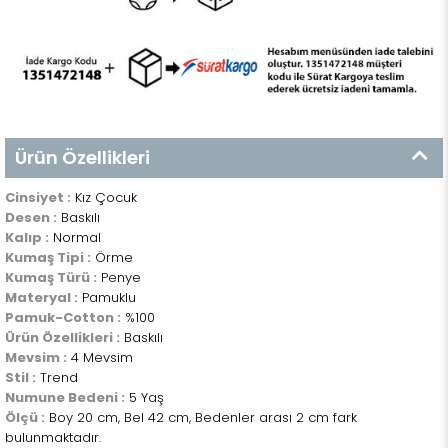
Ürün Özellikleri
Cinsiyet :
Kız Çocuk
Desen :
Baskılı
Kalıp :
Normal
Kumaş Tipi :
Örme
Kumaş Türü :
Penye
Materyal :
Pamuklu
Pamuk-Cotton :
%100
Ürün Özellikleri :
Baskılı
Mevsim :
4 Mevsim
Stil :
Trend
Numune Bedeni :
5 Yaş
Ölçü :
Boy 20 cm, Bel 42 cm, Bedenler arası 2 cm fark
bulunmaktadır.