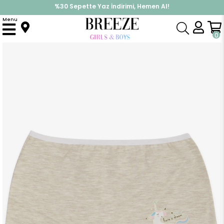
%30 Sepette Yaz İndirimi, Hemen Al!
İndirimlere ek %10 İndirimi Kap, Hemen Üye Ol!
Menu
Anasayfa
Pijama & İç Giyim
KIZ
İç Giyim
Kız Çocuk Boxer Kalpli Unicorn Baskılı Bej Melanj (7 Yaş)
0