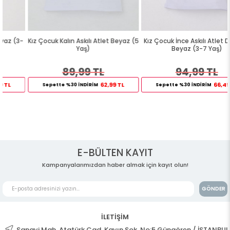
Kız Çocuk Kalın Askılı Atlet Beyaz (5
Kız Çocuk İnce Askılı Atlet Dantelli
Yaş)
Beyaz (3-7 Yaş)
89,99 TL
94,99 TL
62,99 TL
66,49 TL
Sepette %30 İNDİRİM
Sepette %30 İNDİRİM
E-BÜLTEN KAYIT
Kampanyalarımızdan haber almak için kayıt olun!
GÖNDER
İLETİŞİM
Sanayi Mah. Atatürk Cad. Kayın Sok. No:5 Güngören / İSTANBUL