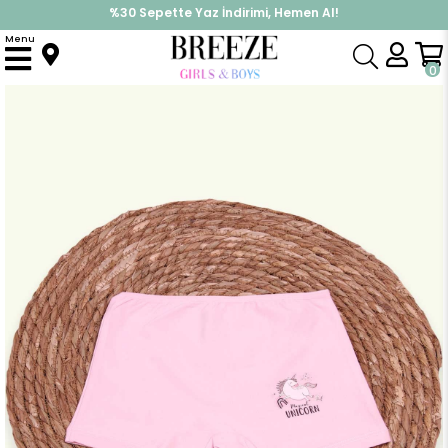
%30 Sepette Yaz İndirimi, Hemen Al!
İndirimlere ek %10 İndirimi Kap, Hemen Üye Ol!
Menu
Anasayfa
Pijama & İç Giyim
KIZ
İç Giyim
Kız Çocuk Boxer Unicorn Pudra (6 Yaş)
0