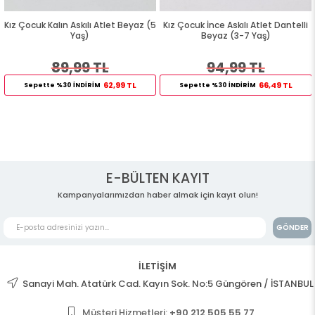
Kız Çocuk Kalın Askılı Atlet Beyaz (5
Kız Çocuk İnce Askılı Atlet Dantelli
Yaş)
Beyaz (3-7 Yaş)
89,99 TL
94,99 TL
62,99 TL
66,49 TL
Sepette %30 İNDİRİM
Sepette %30 İNDİRİM
E-BÜLTEN KAYIT
Kampanyalarımızdan haber almak için kayıt olun!
GÖNDER
İLETİŞİM
Sanayi Mah. Atatürk Cad. Kayın Sok. No:5 Güngören / İSTANBUL
Müşteri Hizmetleri:
+90 212 505 55 77