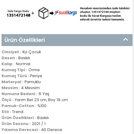
Ürün Özellikleri
Cinsiyet :
Kız Çocuk
Desen :
Baskılı
Kalıp :
Normal
Kumaş Tipi :
Örme
Kumaş Türü :
Penye
Materyal :
Pamuklu
Mevsim :
4 Mevsim
Numune Bedeni :
6 Yaş
Ölçü :
Yarım Bel 23 cm, Boy 19 cm
Pamuk-Cotton :
%100
Stil :
Trend
Ürün Özellikleri :
Baskılı
Ürün Sezonu :
2021 / 1
Yıkama Derecesi :
40 Derece