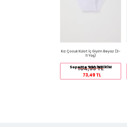
Kız Çocuk Külot İç Giyim Beyaz (3-
11 Yaş)
Sepette %30 İNDİRİM
104,99 TL
73,49 TL