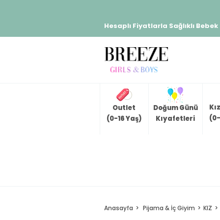
Hesaplı Fiyatlarla Sağlıklı Bebek
Kı
Outlet
Doğum Günü
(0-
(0-16 Yaş)
Kıyafetleri
Anasayfa
Pijama & İç Giyim
KIZ