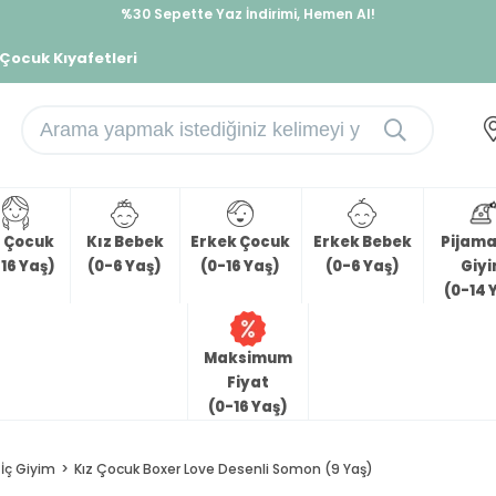
%30 Sepette Yaz İndirimi, Hemen Al!
İndirimlere ek %10 İndirimi Kap, Hemen Üye Ol!
 Çocuk Kıyafetleri
z Çocuk
Kız Bebek
Erkek Çocuk
Erkek Bebek
Pijama 
16 Yaş)
(0-6 Yaş)
(0-16 Yaş)
(0-6 Yaş)
Giy
(0-14 
Maksimum
Fiyat
(0-16 Yaş)
İç Giyim
Kız Çocuk Boxer Love Desenli Somon (9 Yaş)