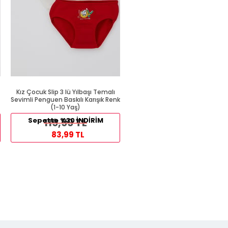
Kız Çocuk Slip 3 lü Yılbaşı Temalı
Kalın Askılı Atlet Beyaz (1 Yaş
Sevimli Penguen Baskılı Karışık Renk
(1-10 Yaş)
89,99 TL
Sepette %30 İNDİRİM
119,99 TL
54,99 TL
83,99 TL