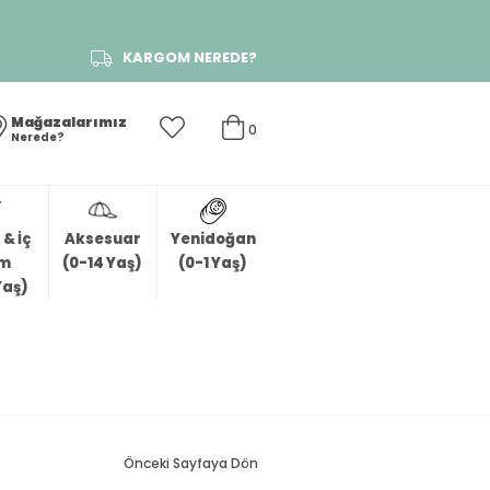
KARGOM NEREDE?
Mağazalarımız
0
Nerede?
& İç
Aksesuar
Yenidoğan
im
(0-14 Yaş)
(0-1 Yaş)
Yaş)
Önceki Sayfaya Dön