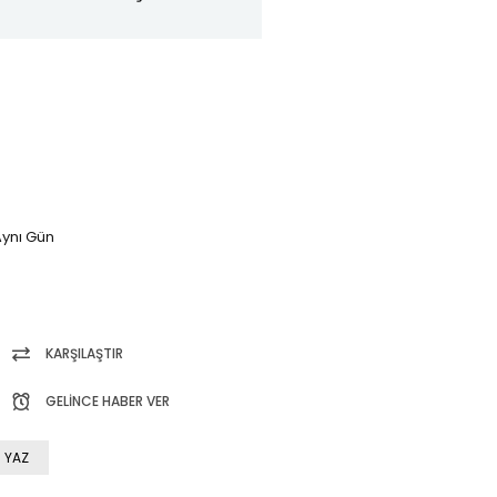
ynı Gün
KARŞILAŞTIR
GELINCE HABER VER
 YAZ