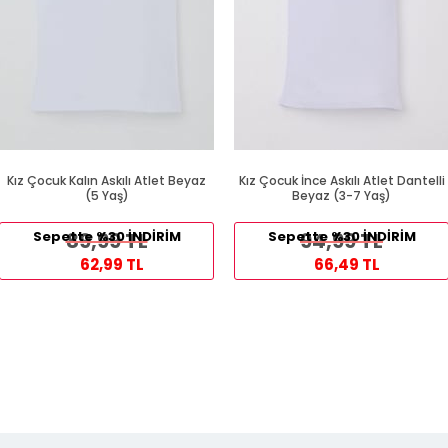
Kız Çocuk Kalın Askılı Atlet Beyaz
Kız Çocuk İnce Askılı Atlet Dantelli
(5 Yaş)
Beyaz (3-7 Yaş)
Sepette %30 İNDİRİM
89,99 TL
Sepette %30 İNDİRİM
94,99 TL
62,99 TL
66,49 TL