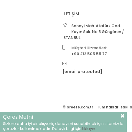
İLETİŞİM
Sanayi Mah. Atatürk Cad.
Kayın Sok. No:5 Güngören /
İSTANBUL
Müşteri Hizmetleri:
+90 212 505 55 77
[email protected]
©
breeze.com.tr - Tüm hakları saklıd
Çerez Metni
Sizlere daha iyi bir alışveriş deneyimi sunabilmek için sitemizde
çerezler kullanılmaktadır. Detaylı bilgi için
tıklayın