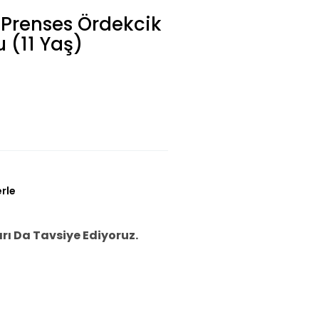
 Prenses Ördekcik
u (11 Yaş)
erle
ı Da Tavsiye Ediyoruz.