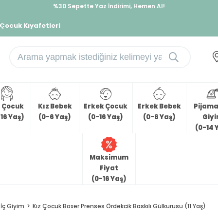
%30 Sepette Yaz İndirimi, Hemen Al!
İndirimlere ek %10 İndirimi Kap, Hemen Üye Ol!
 Çocuk Kıyafetleri
z Çocuk
Kız Bebek
Erkek Çocuk
Erkek Bebek
Pijama 
16 Yaş)
(0-6 Yaş)
(0-16 Yaş)
(0-6 Yaş)
Giy
(0-14 
Maksimum
Fiyat
(0-16 Yaş)
İç Giyim
Kız Çocuk Boxer Prenses Ördekcik Baskılı Gülkurusu (11 Yaş)