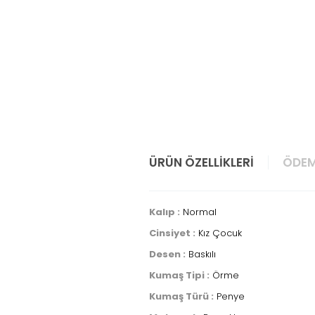
ÜRÜN ÖZELLIKLERI
ÖDEM
Kalıp :
Normal
Cinsiyet :
Kız Çocuk
Desen :
Baskılı
Kumaş Tipi :
Örme
Kumaş Türü :
Penye