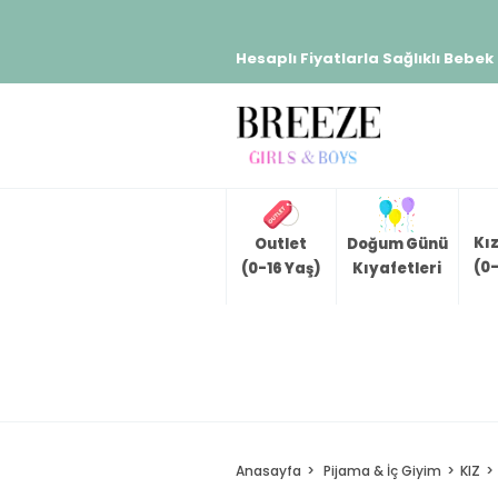
Hesaplı Fiyatlarla Sağlıklı Bebek
Kı
Outlet
Doğum Günü
(0-
(0-16 Yaş)
Kıyafetleri
Anasayfa
Pijama & İç Giyim
KIZ