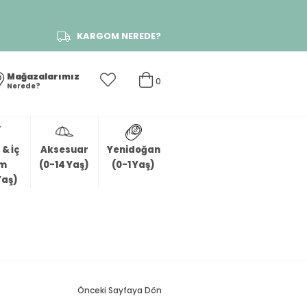
KARGOM NEREDE?
Mağazalarımız
0
Nerede?
& İç
Aksesuar
Yenidoğan
im
(0-14 Yaş)
(0-1 Yaş)
Yaş)
Önceki Sayfaya Dön