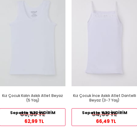
Kız Çocuk Kalın Askılı Atlet Beyaz
Kız Çocuk İnce Askılı Atlet Dantelli
(5 Yaş)
Beyaz (3-7 Yaş)
Sepette %30 İNDİRİM
89,99 TL
Sepette %30 İNDİRİM
94,99 TL
62,99 TL
66,49 TL