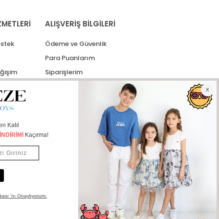
ZMETLERİ
ALIŞVERİŞ BİLGİLERİ
stek
Ödeme ve Güvenlik
Para Puanlarım
eğişim
Siparişlerim
lerim
Kargo Takip
İade Taleplerim