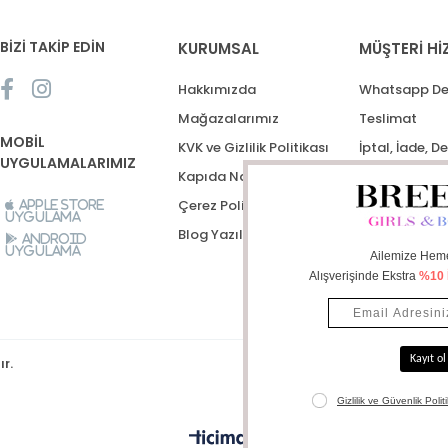
BİZİ TAKİP EDİN
KURUMSAL
MÜŞTERİ Hİ
Hakkımızda
Whatsapp De
Mağazalarımız
Teslimat
MOBİL
KVK ve Gizlilik Politikası
İptal, İade, D
UYGULAMALARIMIZ
Kapıda Nakit Ödeme
Destek Talep
Çerez Politikası
Apple Store
Uygulama
Blog Yazıları
Android
Uygulama
ır.