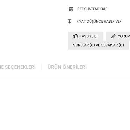
İSTEK LISTEME EKLE
FIYAT DÜŞÜNCE HABER VER
TAVSIYE ET
YORUM
SORULAR (0) VE CEVAPLAR (0)
E SEÇENEKLERI
ÜRÜN ÖNERILERI