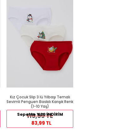
%39
Kız Çocuk Slip 3 lü Yılbaşı Temalı
Kalın Askılı Atlet Beyaz (1 Yaş
Sevimli Penguen Baskılı Karışık Renk
(1-10 Yaş)
89,99 TL
Sepette %30 İNDİRİM
119,99 TL
54,99 TL
83,99 TL