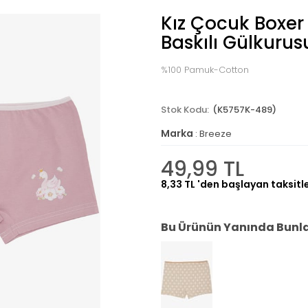
Kız Çocuk Boxer
Baskılı Gülkurus
%100 Pamuk-Cotton
(K5757K-489)
Marka
:
Breeze
49,99 TL
8,33 TL
'den başlayan taksitl
Bu Ürünün Yanında Bunlar