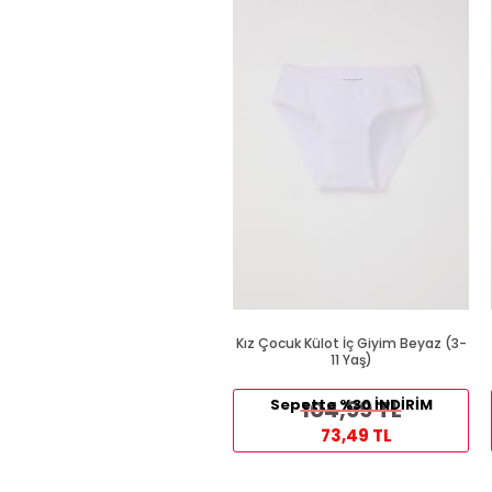
Kız Çocuk Külot İç Giyim Beyaz (3-
11 Yaş)
Sepette %30 İNDİRİM
104,99 TL
73,49 TL