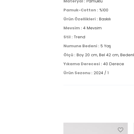
Materyal :
Pamuklu
Pamuk-Cotton :
%100
Ürün Özellikleri :
Baskılı
Mevsim :
4 Mevsim
Stil :
Trend
Numune Bedeni :
5 Yaş
Ölçü :
Boy 20 cm, Bel 42 cm, Bedenle
Yıkama Derecesi :
40 Derece
Ürün Sezonu :
2024 / 1