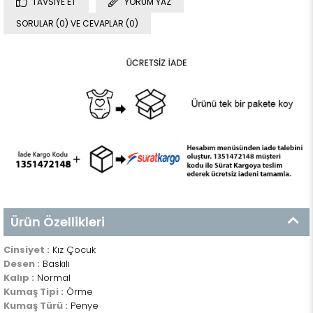
TAVSIYE ET
YORUM YAZ
SORULAR (0) VE CEVAPLAR (0)
Ürün Özellikleri
Cinsiyet :
Kız Çocuk
Desen :
Baskılı
Kalıp :
Normal
Kumaş Tipi :
Örme
Kumaş Türü :
Penye