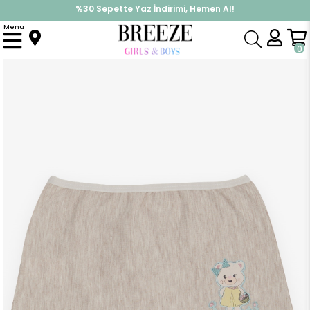
%30 Sepette Yaz İndirimi, Hemen Al!
İndirimlere ek %10 İndirimi Kap, Hemen Üye Ol!
Menu
Anasayfa
Pijama & İç Giyim
KIZ
İç Giyim
Kız Çocuk Boxer Sevimli Ayıcık Baskılı Bej Melanj (7 Yaş)
0