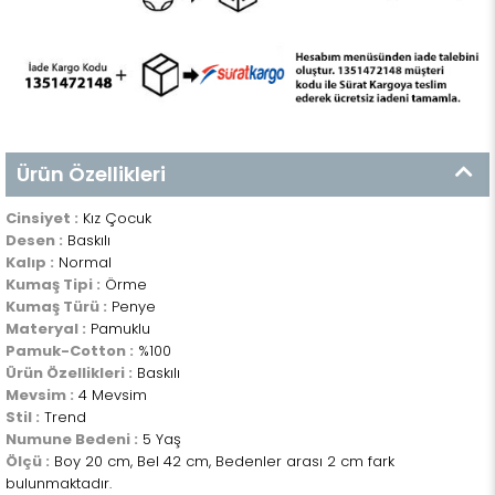
Ürün Özellikleri
Cinsiyet :
Kız Çocuk
Desen :
Baskılı
Kalıp :
Normal
Kumaş Tipi :
Örme
Kumaş Türü :
Penye
Materyal :
Pamuklu
Pamuk-Cotton :
%100
Ürün Özellikleri :
Baskılı
Mevsim :
4 Mevsim
Stil :
Trend
Numune Bedeni :
5 Yaş
Ölçü :
Boy 20 cm, Bel 42 cm, Bedenler arası 2 cm fark
bulunmaktadır.