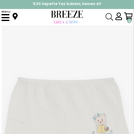
%30 Sepette Yaz İndirimi, Hemen Al!
İndirimlere ek %10 İndirimi Kap, Hemen Üye Ol!
Menu
Anasayfa
Pijama & İç Giyim
KIZ
İç Giyim
Kız Çocuk Boxer Sevimli Ayıcık Baskılı Ekru (7 Yaş)
0