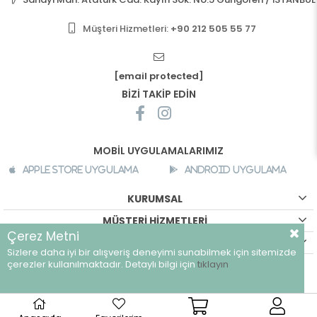
Müşteri Hizmetleri:
+90 212 505 55 77
[email protected]
BİZİ TAKİP EDİN
MOBİL UYGULAMALARIMIZ
Apple Store Uygulama
Android Uygulama
KURUMSAL
MÜŞTERİ HİZMETLERİ
Çerez Metni
ALIŞVERİŞ BİLGİLERİ
Sizlere daha iyi bir alışveriş deneyimi sunabilmek için sitemizde
©
breeze.com.tr - Tüm hakları saklıdır.
çerezler kullanılmaktadır. Detaylı bilgi için
tıklayın