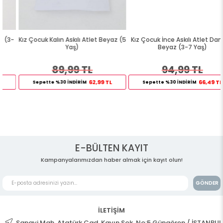
Kız Çocuk Kalın Askılı Atlet Beyaz (5
Kız Çocuk İnce Askılı Atlet Dantelli
Yaş)
Beyaz (3-7 Yaş)
89,99 TL
94,99 TL
62,99 TL
66,49 TL
Sepette %30 İNDİRİM
Sepette %30 İNDİRİM
E-BÜLTEN KAYIT
Kampanyalarımızdan haber almak için kayıt olun!
GÖNDER
İLETİŞİM
Sanayi Mah. Atatürk Cad. Kayın Sok. No:5 Güngören / İSTANBUL