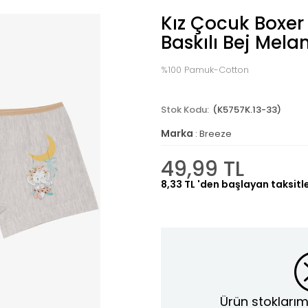
Kız Çocuk Boxer 
Baskılı Bej Mela
%100 Pamuk-Cotton
(K5757K.13-33)
Marka
:
Breeze
49,99 TL
8,33 TL
'den başlayan taksitl
Ürün stoklarım