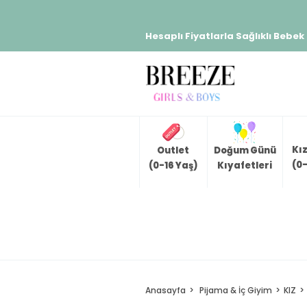
Hesaplı Fiyatlarla Sağlıklı Bebek
Kı
Outlet
Doğum Günü
(0-
(0-16 Yaş)
Kıyafetleri
Anasayfa
Pijama & İç Giyim
KIZ