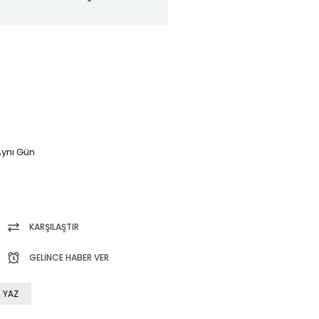
ynı Gün
KARŞILAŞTIR
GELINCE HABER VER
 YAZ