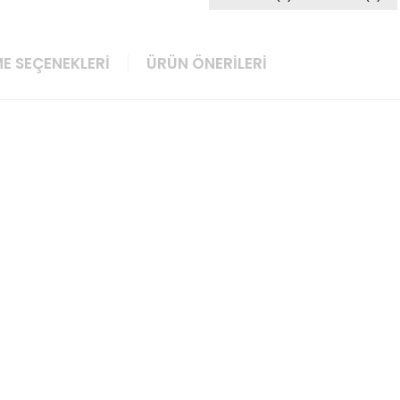
E SEÇENEKLERI
ÜRÜN ÖNERILERI