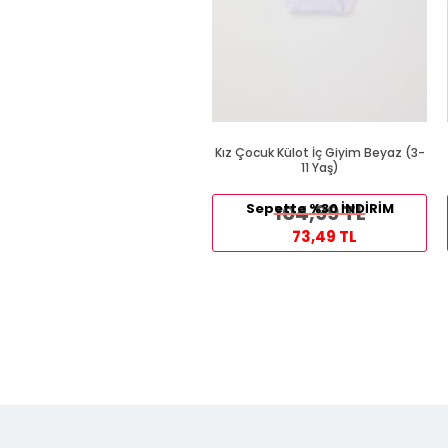
Kız Çocuk Külot İç Giyim Beyaz (3-
11 Yaş)
Sepette %30 İNDİRİM
104,99 TL
73,49 TL