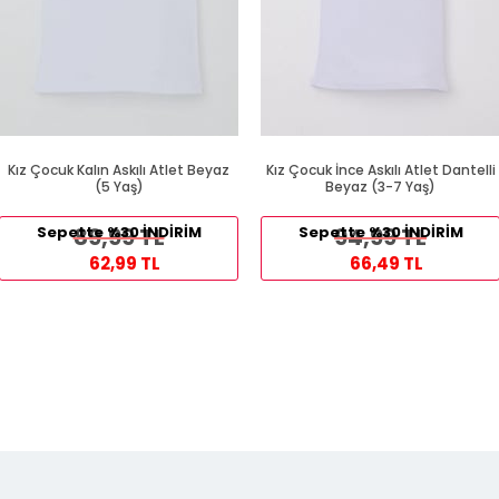
Kız Çocuk Kalın Askılı Atlet Beyaz
Kız Çocuk İnce Askılı Atlet Dantelli
(5 Yaş)
Beyaz (3-7 Yaş)
Sepette %30 İNDİRİM
89,99 TL
Sepette %30 İNDİRİM
94,99 TL
62,99 TL
66,49 TL