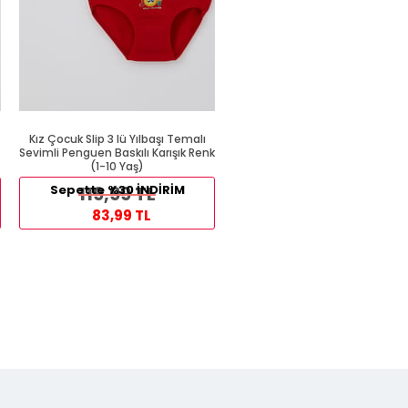
Kız Çocuk Slip 3 lü Yılbaşı Temalı
Kalın Askılı Atlet Beyaz (1 Yaş
Sevimli Penguen Baskılı Karışık Renk
(1-10 Yaş)
89,99 TL
Sepette %30 İNDİRİM
119,99 TL
54,99 TL
83,99 TL