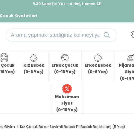
%30 Sepette Yaz İndirimi, Hemen Al!
İndirimlere ek %10 İndirimi Kap, Hemen Üye Ol!
 Çocuk Kıyafetleri
z Çocuk
Kız Bebek
Erkek Çocuk
Erkek Bebek
Pijama 
16 Yaş)
(0-6 Yaş)
(0-16 Yaş)
(0-6 Yaş)
Giy
(0-14 
Maksimum
Fiyat
(0-16 Yaş)
İç Giyim
Kız Çocuk Boxer Sevimli Bebek Fil Baskılı Bej Melanj (5 Yaş)