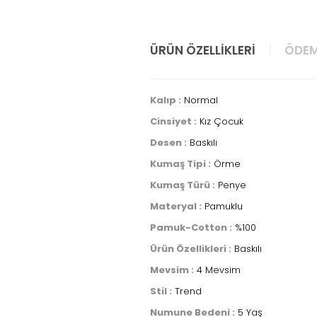
ÜRÜN ÖZELLIKLERI
ÖDEM
Kalıp :
Normal
Cinsiyet :
Kız Çocuk
Desen :
Baskılı
Kumaş Tipi :
Örme
Kumaş Türü :
Penye
Materyal :
Pamuklu
Pamuk-Cotton :
%100
Ürün Özellikleri :
Baskılı
Mevsim :
4 Mevsim
Stil :
Trend
Numune Bedeni :
5 Yaş