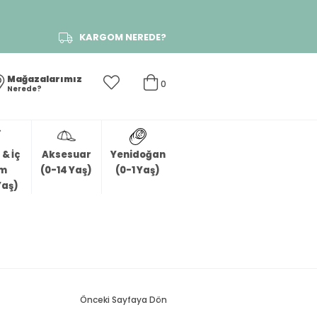
KARGOM NEREDE?
Mağazalarımız
0
Nerede?
& İç
Aksesuar
Yenidoğan
im
(0-14 Yaş)
(0-1 Yaş)
Yaş)
Önceki Sayfaya Dön