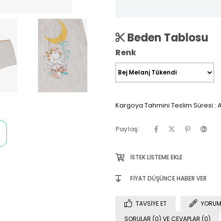
Beden Tablosu
Renk
Kargoya Tahmini Teslim Süresi
:
A
Paylaş:
İSTEK LISTEME EKLE
FIYAT DÜŞÜNCE HABER VER
TAVSIYE ET
YORUM
SORULAR (0) VE CEVAPLAR (0)