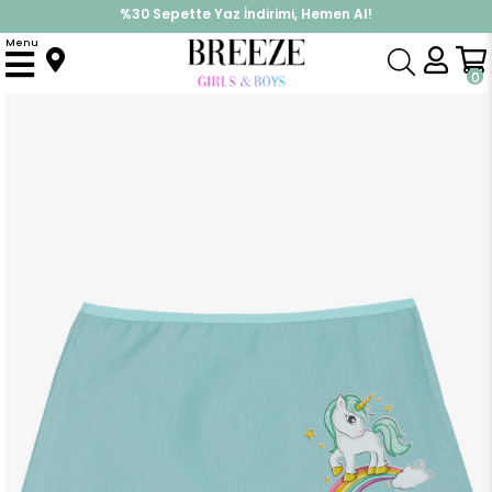
%30 Sepette Yaz İndirimi, Hemen Al!
İndirimlere ek %10 İndirimi Kap, Hemen Üye Ol!
Menu
Anasayfa
Pijama & İç Giyim
KIZ
İç Giyim
Kız Çocuk Boxer Sevimli Unicorn & Gökkuşağı Baskılı Su Yeşili (5 Yaş)
0