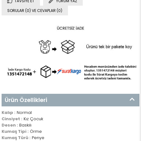
TAVSIYE ET
YORUM YAZ
SORULAR (0) VE CEVAPLAR (0)
Ürün Özellikleri
Kalıp :
Normal
Cinsiyet :
Kız Çocuk
Desen :
Baskılı
Kumaş Tipi :
Örme
Kumaş Türü :
Penye