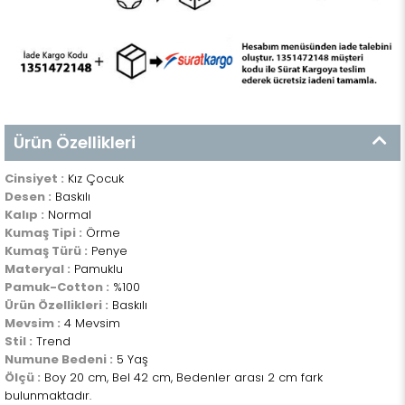
Ürün Özellikleri
Cinsiyet :
Kız Çocuk
Desen :
Baskılı
Kalıp :
Normal
Kumaş Tipi :
Örme
Kumaş Türü :
Penye
Materyal :
Pamuklu
Pamuk-Cotton :
%100
Ürün Özellikleri :
Baskılı
Mevsim :
4 Mevsim
Stil :
Trend
Numune Bedeni :
5 Yaş
Ölçü :
Boy 20 cm, Bel 42 cm, Bedenler arası 2 cm fark
bulunmaktadır.