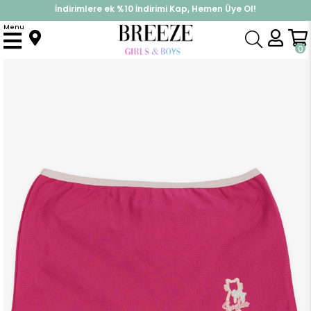
İndirimlere ek %10 İndirimi Kap, Hemen Üye Ol!
%30 Sepette Yaz İndirimi, Hemen Al!
Menu
Anasayfa
Pijama & İç Giyim
KIZ
İç Giyim
Kız Çocuk Boxer Simli Yazı Baskılı Fuşya (11 Yaş)
0