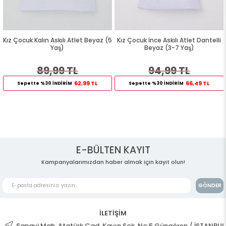
n Askılı Atlet Beyaz (5
Kız Çocuk İnce Askılı Atlet Dantelli
Kız Çocuk Sli
Yaş)
Beyaz (3-7 Yaş)
Sevimli Pengue
(
9,99 TL
94,99 TL
11
62,99 TL
66,49 TL
30 İNDİRİM
Sepette %30 İNDİRİM
Sepette %3
E-BÜLTEN KAYIT
Kampanyalarımızdan haber almak için kayıt olun!
GÖNDER
İLETİŞİM
Sanayi Mah. Atatürk Cad. Kayın Sok. No:5 Güngören / İSTANBUL