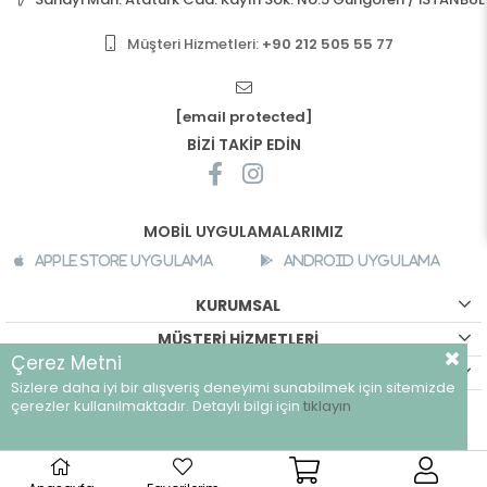
Müşteri Hizmetleri:
+90 212 505 55 77
[email protected]
BİZİ TAKİP EDİN
MOBİL UYGULAMALARIMIZ
Apple Store Uygulama
Android Uygulama
KURUMSAL
MÜŞTERİ HİZMETLERİ
Çerez Metni
ALIŞVERİŞ BİLGİLERİ
Sizlere daha iyi bir alışveriş deneyimi sunabilmek için sitemizde
©
breeze.com.tr - Tüm hakları saklıdır.
çerezler kullanılmaktadır. Detaylı bilgi için
tıklayın