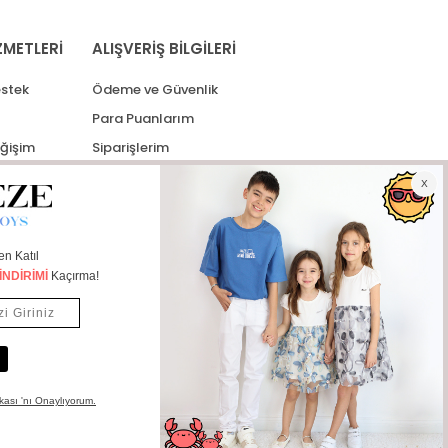
ZMETLERİ
ALIŞVERİŞ BİLGİLERİ
stek
Ödeme ve Güvenlik
Para Puanlarım
eğişim
Siparişlerim
lerim
Kargo Takip
İade Taleplerim