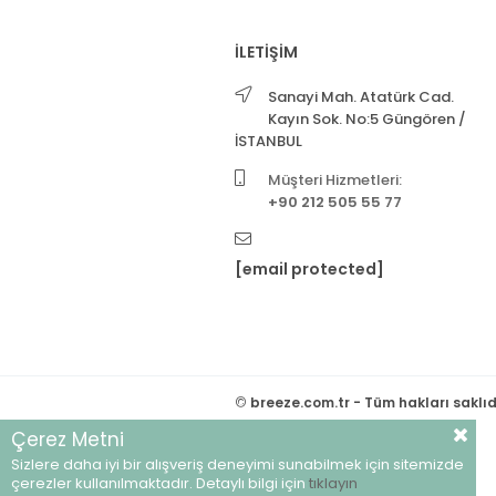
İLETİŞİM
Sanayi Mah. Atatürk Cad.
Kayın Sok. No:5 Güngören /
İSTANBUL
Müşteri Hizmetleri:
+90 212 505 55 77
[email protected]
©
breeze.com.tr - Tüm hakları saklıd
Çerez Metni
Sizlere daha iyi bir alışveriş deneyimi sunabilmek için sitemizde
çerezler kullanılmaktadır. Detaylı bilgi için
tıklayın