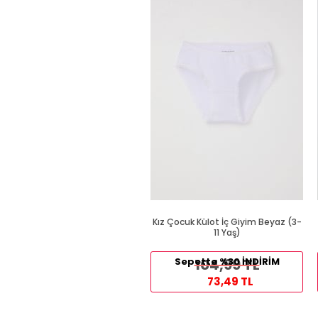
Kız Çocuk Külot İç Giyim Beyaz (3-
11 Yaş)
Sepette %30 İNDİRİM
104,99 TL
73,49 TL