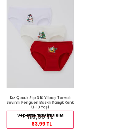
%39
Kız Çocuk Slip 3 lü Yılbaşı Temalı
Kalın Askılı Atlet Beyaz (1 Yaş
Sevimli Penguen Baskılı Karışık Renk
(1-10 Yaş)
89,99 TL
Sepette %30 İNDİRİM
119,99 TL
54,99 TL
83,99 TL