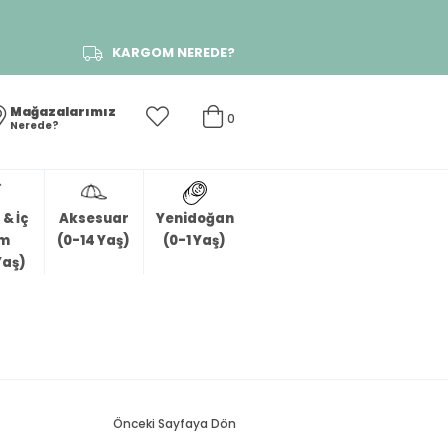
KARGOM NEREDE?
Mağazalarımız
0
Nerede?
& İç
Aksesuar
Yenidoğan
im
(0-14 Yaş)
(0-1 Yaş)
Yaş)
Önceki Sayfaya Dön