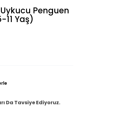
r Uykucu Penguen
5-11 Yaş)
erle
ı Da Tavsiye Ediyoruz.