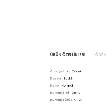
ÜRÜN ÖZELLIKLERI
ÖDEM
Cinsiyet :
Kız Çocuk
Desen :
Baskılı
Kalıp :
Normal
Kumaş Tipi :
Örme
Kumaş Türü :
Penye