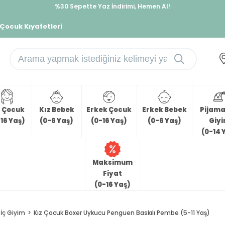
%30 Sepette Yaz İndirimi, Hemen Al!
İndirimlere ek %10 İndirimi Kap, Hemen Üye Ol!
 Çocuk Kıyafetleri
z Çocuk
Kız Bebek
Erkek Çocuk
Erkek Bebek
Pijama 
16 Yaş)
(0-6 Yaş)
(0-16 Yaş)
(0-6 Yaş)
Giy
(0-14 
Maksimum
Fiyat
(0-16 Yaş)
İç Giyim
Kız Çocuk Boxer Uykucu Penguen Baskılı Pembe (5-11 Yaş)