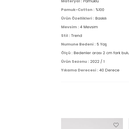
Materyal :
Pamuklu
Pamuk-Cotton :
%100
Ürün Özellikleri :
Baskılı
Mevsim :
4 Mevsim
Stil :
Trend
Numune Bedeni :
5 Yaş
Ölçü :
Bedenler arası 2 cm fark bulu
Ürün Sezonu :
2022 / 1
Yıkama Derecesi :
40 Derece