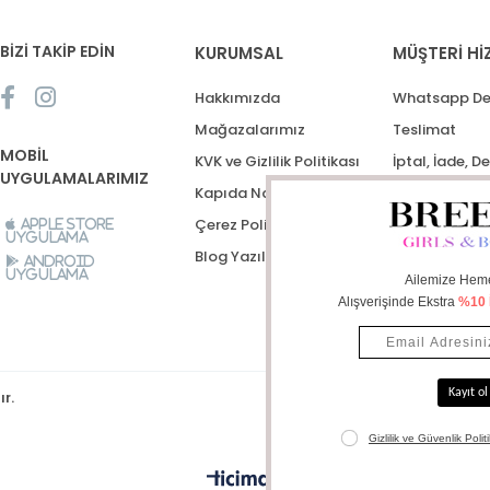
BİZİ TAKİP EDİN
KURUMSAL
MÜŞTERİ Hİ
Hakkımızda
Whatsapp De
Mağazalarımız
Teslimat
MOBİL
KVK ve Gizlilik Politikası
İptal, İade, D
UYGULAMALARIMIZ
Kapıda Nakit Ödeme
Destek Talep
Çerez Politikası
Apple Store
Uygulama
Blog Yazıları
Android
Uygulama
ır.