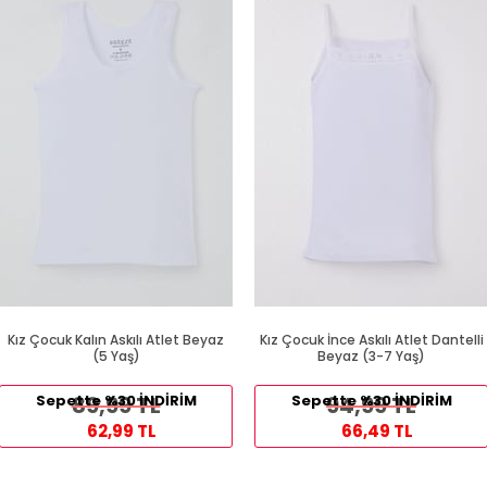
Kız Çocuk Kalın Askılı Atlet Beyaz
Kız Çocuk İnce Askılı Atlet Dantelli
(5 Yaş)
Beyaz (3-7 Yaş)
Sepette %30 İNDİRİM
89,99 TL
Sepette %30 İNDİRİM
94,99 TL
62,99 TL
66,49 TL