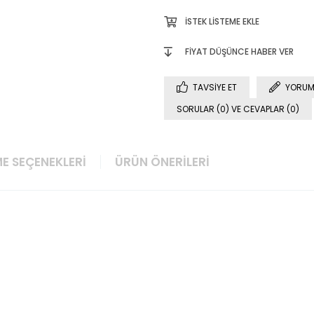
İSTEK LISTEME EKLE
FIYAT DÜŞÜNCE HABER VER
TAVSIYE ET
YORUM
SORULAR (0) VE CEVAPLAR (0)
E SEÇENEKLERI
ÜRÜN ÖNERILERI