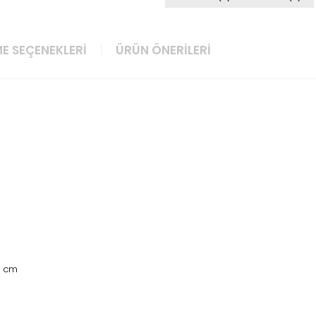
E SEÇENEKLERI
ÜRÜN ÖNERILERI
7 cm