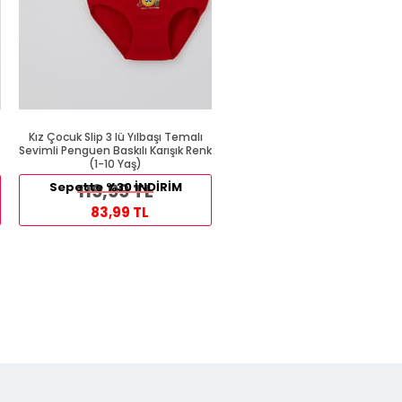
Kız Çocuk Slip 3 lü Yılbaşı Temalı
Kalın Askılı Atlet Beyaz (1 Yaş
Sevimli Penguen Baskılı Karışık Renk
(1-10 Yaş)
89,99 TL
Sepette %30 İNDİRİM
119,99 TL
54,99 TL
83,99 TL