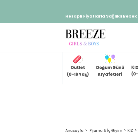
Hesaplı Fiyatlarla Sağlıklı Bebek
Kı
Outlet
Doğum Günü
(0-
(0-16 Yaş)
Kıyafetleri
Anasayfa
Pijama & İç Giyim
KIZ