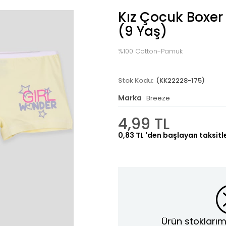
Kız Çocuk Boxer 
(9 Yaş)
%100 Cotton-Pamuk
(KK22228-175)
Marka
:
Breeze
4,99 TL
0,83 TL
'den başlayan taksitl
Ürün stoklarım