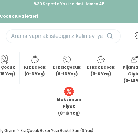
%30 Sepette Yaz İndirimi, Hemen Al!
İndirimlere ek %10 İndirimi Kap, Hemen Üye Ol!
 Çocuk Kıyafetleri
z Çocuk
Kız Bebek
Erkek Çocuk
Erkek Bebek
Pijama 
16 Yaş)
(0-6 Yaş)
(0-16 Yaş)
(0-6 Yaş)
Giy
(0-14 
Maksimum
Fiyat
(0-16 Yaş)
İç Giyim
Kız Çocuk Boxer Yazı Baskılı Sarı (9 Yaş)