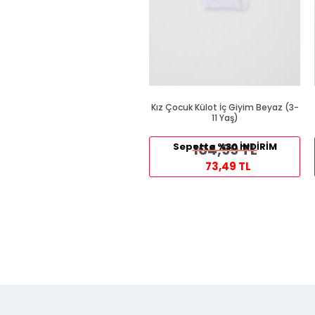
Kız Çocuk Külot İç Giyim Beyaz (3-
11 Yaş)
Sepette %30 İNDİRİM
104,99 TL
73,49 TL