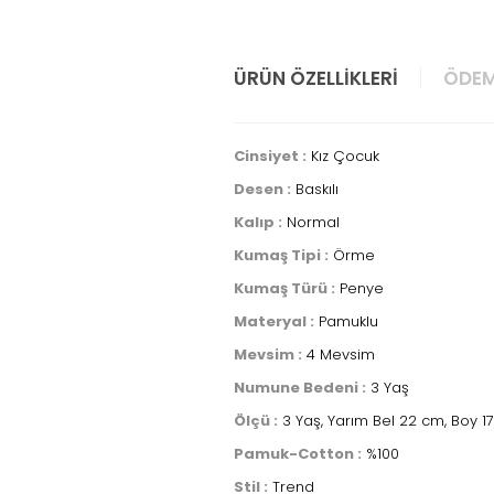
ÜRÜN ÖZELLIKLERI
ÖDEM
Cinsiyet :
Kız Çocuk
Desen :
Baskılı
Kalıp :
Normal
Kumaş Tipi :
Örme
Kumaş Türü :
Penye
Materyal :
Pamuklu
Mevsim :
4 Mevsim
Numune Bedeni :
3 Yaş
Ölçü :
3 Yaş, Yarım Bel 22 cm, Boy 1
Pamuk-Cotton :
%100
Stil :
Trend