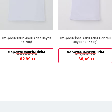
Kız Çocuk Kalın Askılı Atlet Beyaz
Kız Çocuk İnce Askılı Atlet Dantelli
(5 Yaş)
Beyaz (3-7 Yaş)
Sepette %30 İNDİRİM
89,99 TL
Sepette %30 İNDİRİM
94,99 TL
62,99 TL
66,49 TL