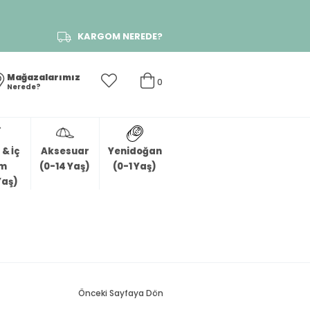
KARGOM NEREDE?
Mağazalarımız
0
Nerede?
& İç
Aksesuar
Yenidoğan
im
(0-14 Yaş)
(0-1 Yaş)
Yaş)
Önceki Sayfaya Dön