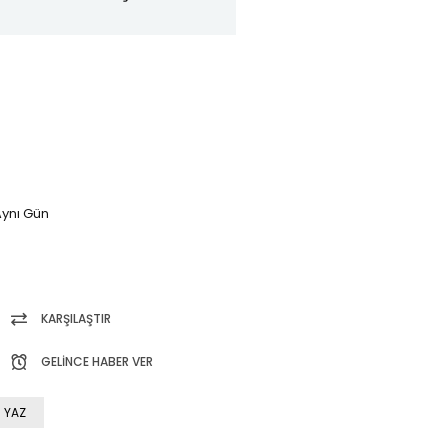
ynı Gün
KARŞILAŞTIR
GELINCE HABER VER
 YAZ