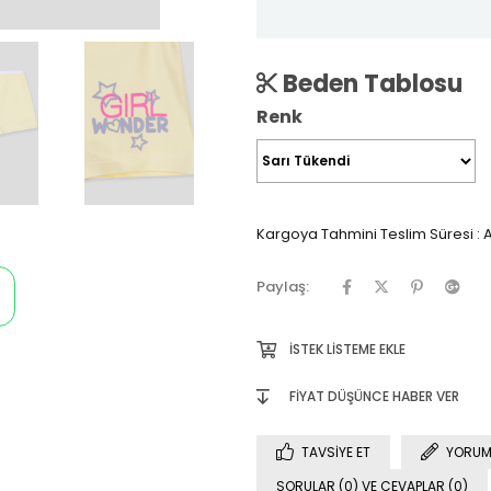
Beden Tablosu
Renk
Kargoya Tahmini Teslim Süresi
:
A
Paylaş:
İSTEK LISTEME EKLE
FIYAT DÜŞÜNCE HABER VER
TAVSIYE ET
YORUM
SORULAR (0) VE CEVAPLAR (0)