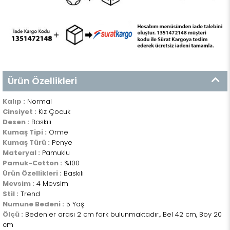
Ürün Özellikleri
Kalıp :
Normal
Cinsiyet :
Kız Çocuk
Desen :
Baskılı
Kumaş Tipi :
Örme
Kumaş Türü :
Penye
Materyal :
Pamuklu
Pamuk-Cotton :
%100
Ürün Özellikleri :
Baskılı
Mevsim :
4 Mevsim
Stil :
Trend
Numune Bedeni :
5 Yaş
Ölçü :
Bedenler arası 2 cm fark bulunmaktadır., Bel 42 cm, Boy 20
cm