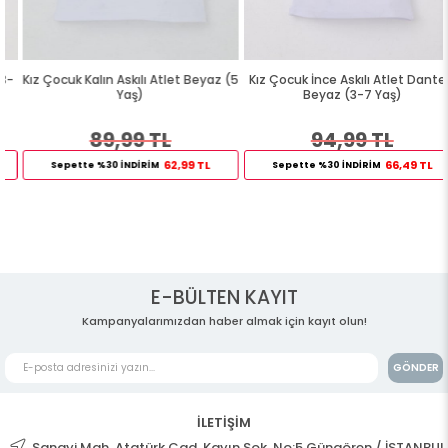
Kız Çocuk Kalın Askılı Atlet Beyaz (5
Kız Çocuk İnce Askılı Atlet Dantelli
Yaş)
Beyaz (3-7 Yaş)
89,99 TL
94,99 TL
62,99 TL
66,49 TL
Sepette %30 İNDİRİM
Sepette %30 İNDİRİM
E-BÜLTEN KAYIT
Kampanyalarımızdan haber almak için kayıt olun!
GÖNDER
İLETİŞİM
Sanayi Mah. Atatürk Cad. Kayın Sok. No:5 Güngören / İSTANBUL