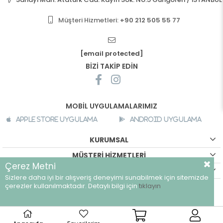
Müşteri Hizmetleri:
+90 212 505 55 77
[email protected]
BİZİ TAKİP EDİN
MOBİL UYGULAMALARIMIZ
Apple Store Uygulama
Android Uygulama
KURUMSAL
MÜŞTERİ HİZMETLERİ
Çerez Metni
ALIŞVERİŞ BİLGİLERİ
Sizlere daha iyi bir alışveriş deneyimi sunabilmek için sitemizde
©
breeze.com.tr - Tüm hakları saklıdır.
çerezler kullanılmaktadır. Detaylı bilgi için
tıklayın