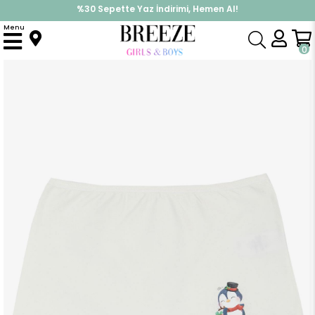
%30 Sepette Yaz İndirimi, Hemen Al!
İndirimlere ek %10 İndirimi Kap, Hemen Üye Ol!
Menu
Anasayfa
Pijama & İç Giyim
KIZ
İç Giyim
Kız Çocuk Boxer Yılbaşı Temalı Şapkalı Penguen Baskılı Ekru (7 Yaş)
0