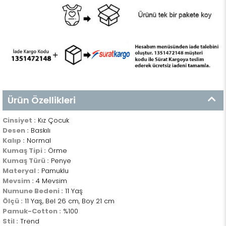
Ürün Özellikleri
Cinsiyet :
Kız Çocuk
Desen :
Baskılı
Kalıp :
Normal
Kumaş Tipi :
Örme
Kumaş Türü :
Penye
Materyal :
Pamuklu
Mevsim :
4 Mevsim
Numune Bedeni :
11 Yaş
Ölçü :
11 Yaş, Bel 26 cm, Boy 21 cm
Pamuk-Cotton :
%100
Stil :
Trend