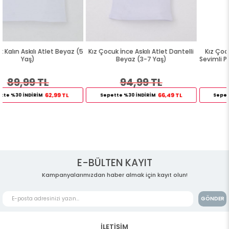
 (5
Kız Çocuk İnce Askılı Atlet Dantelli
Kız Çocuk Slip 3 lü Yılbaşı Temalı
Beyaz (3-7 Yaş)
Sevimli Penguen Baskılı Karışık Re
(1-10 Yaş)
94,99 TL
119,99 TL
66,49 TL
83,99 TL
Sepette %30 İNDİRİM
Sepette %30 İNDİRİM
E-BÜLTEN KAYIT
Kampanyalarımızdan haber almak için kayıt olun!
GÖNDER
İLETİŞİM