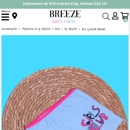
İndirimlere ek %10 İndirimi Kap, Hemen Üye Ol!
%30 Sepette Yaz İndirimi, Hemen Al!
Menu
0
Anasayfa
Pijama & İç Giyim
KIZ
İç Giyim
Kız Çocuk Boxer Yazı Baskılı Turkuaz (11 Yaş)