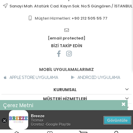
Sanayi Mah. Atatürk Cad. Kayın Sok. No:5 Güngören / İSTANBUL
Müşteri Hizmetleri:
+90 212 505 55 77
[email protected]
BİZİ TAKİP EDİN
MOBİL UYGULAMALARIMIZ
Apple Store Uygulama
Android Uygulama
KURUMSAL
MÜŞTERİ HİZMETLERİ
Çerez Metni
ALIŞVERİŞ BİLGİLERİ
Sizlere daha iyi bir alışveriş deneyimi sunabilmek için sitemizde
Breeze
©
breeze.com.tr - Tüm hakları saklıdır.
çerezler kullanılmaktadır. Detaylı bilgi için
tıklayın
Görüntüle
Ticimax
Ücretsiz -Google Play'de