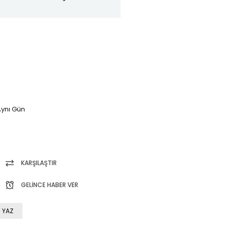
ynı Gün
KARŞILAŞTIR
GELINCE HABER VER
 YAZ