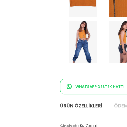
WHATSAPP DESTEK HATTI
ÜRÜN ÖZELLIKLERI
ÖDEM
Cinsiyet :
Kız Çocuk