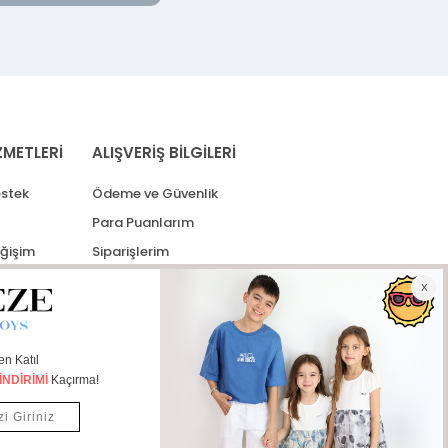
ZMETLERİ
ALIŞVERİŞ BİLGİLERİ
stek
Ödeme ve Güvenlik
Para Puanlarım
eğişim
Siparişlerim
lerim
Kargo Takip
İade Taleplerim