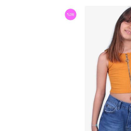
%
36
İndirim