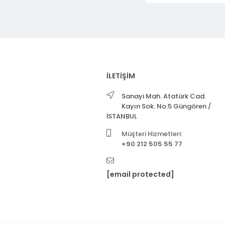
İLETİŞİM
Sanayi Mah. Atatürk Cad.
Kayın Sok. No:5 Güngören /
İSTANBUL
Müşteri Hizmetleri:
+90 212 505 55 77
[email protected]