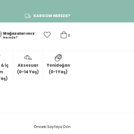
KARGOM NEREDE?
Mağazalarımız
0
Nerede?
& İç
Aksesuar
Yenidoğan
im
(0-14 Yaş)
(0-1 Yaş)
Yaş)
Önceki Sayfaya Dön