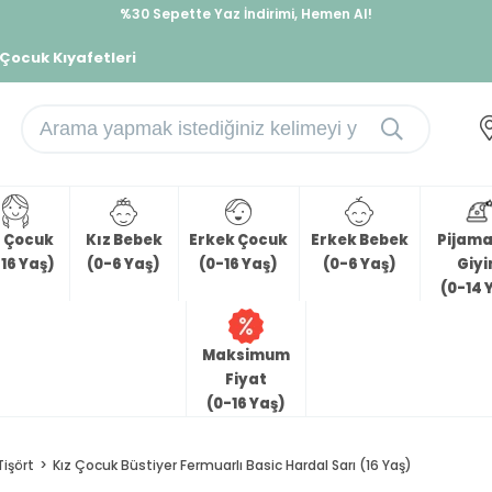
%30 Sepette Yaz İndirimi, Hemen Al!
İndirimlere ek %10 İndirimi Kap, Hemen Üye Ol!
 Çocuk Kıyafetleri
z Çocuk
Kız Bebek
Erkek Çocuk
Erkek Bebek
Pijama 
16 Yaş)
(0-6 Yaş)
(0-16 Yaş)
(0-6 Yaş)
Giy
(0-14 
Maksimum
Fiyat
(0-16 Yaş)
Tişört
Kız Çocuk Büstiyer Fermuarlı Basic Hardal Sarı (16 Yaş)