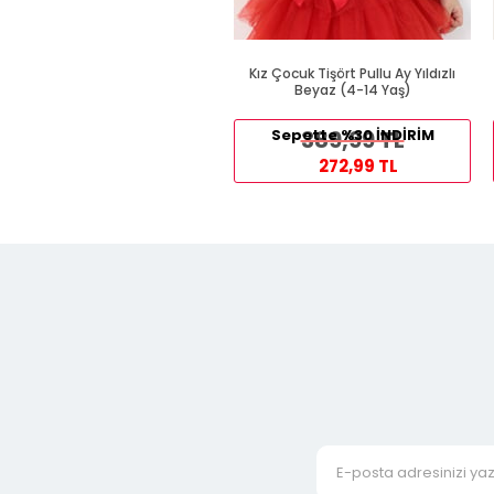
Kız Çocuk Tişört Pullu Ay Yıldızlı
Beyaz (4-14 Yaş)
Sepette %30 İNDİRİM
389,99 TL
272,99 TL