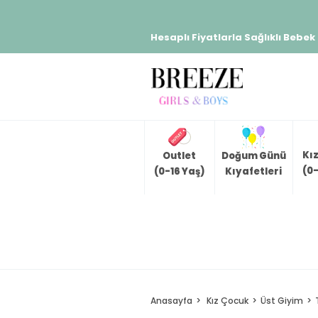
Hesaplı Fiyatlarla Sağlıklı Bebek
Kı
Outlet
Doğum Günü
(0-
(0-16 Yaş)
Kıyafetleri
Anasayfa
Kız Çocuk
Üst Giyim