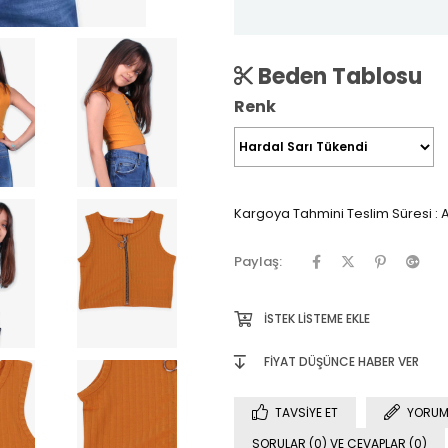
Beden Tablosu
Renk
Kargoya Tahmini Teslim Süresi
:
A
Paylaş:
İSTEK LISTEME EKLE
FIYAT DÜŞÜNCE HABER VER
TAVSIYE ET
YORUM
SORULAR (0) VE CEVAPLAR (0)