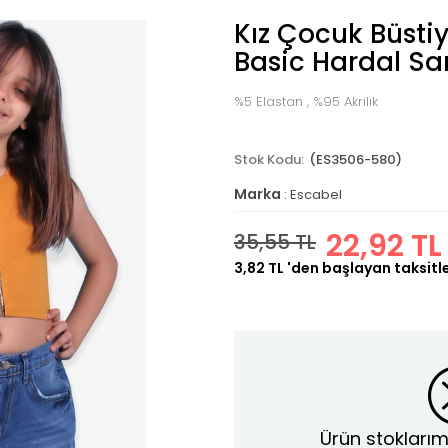
Kız Çocuk Büstiy
Basic Hardal Sar
%5 Elastan , %95 Akrilik
(ES3506-580)
Marka
:
Escabel
22,92 TL
35,55 TL
3,82 TL
'den başlayan taksitl
Ürün stoklarım