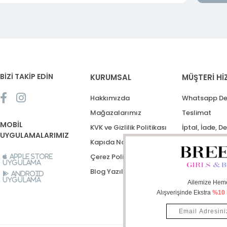
BİZİ TAKİP EDİN
KURUMSAL
MÜŞTERİ Hİ
Hakkımızda
Whatsapp De
Mağazalarımız
Teslimat
MOBİL
KVK ve Gizlilik Politikası
İptal, İade, D
UYGULAMALARIMIZ
Kapıda Nakit Ödeme
Destek Talep
Çerez Politikası
Apple Store
Uygulama
Blog Yazıları
Android
Uygulama