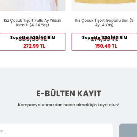
Kız Çocuk Tişört Pullu Ay Yıldızlı
Kız Çocuk Tişört Güpürlü Sarı (9
Kırmızı (4-14 Yaş)
Ay-4 Yaş)
Sepette %30 İNDİRİM
389,99 TL
Sepette %30 İNDİRİM
214,99 TL
272,99 TL
150,49 TL
E-BÜLTEN KAYIT
Kampanyalarımızdan haber almak için kayıt olun!