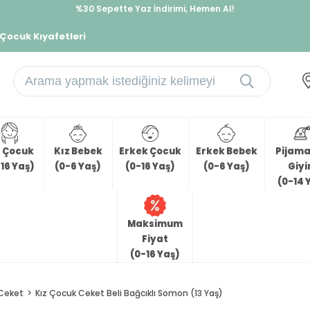
%30 Sepette Yaz İndirimi, Hemen Al!
İndirimlere ek %10 İndirimi Kap, Hemen Üye Ol!
 Çocuk Kıyafetleri
z Çocuk
Kız Bebek
Erkek Çocuk
Erkek Bebek
Pijama 
16 Yaş)
(0-6 Yaş)
(0-16 Yaş)
(0-6 Yaş)
Giy
(0-14 
Maksimum
Fiyat
(0-16 Yaş)
Ceket
Kız Çocuk Ceket Beli Bağcıklı Somon (13 Yaş)