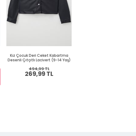
Kız Çocuk Deri Ceket Kabartma
Kız Çocuk Deri Ceket Kabart
Desenli Çıtçıtlı Lacivert (9-14 Yaş)
Desenli Çıtçıtlı Siyah (9-14 Y
494,99 TL
719,99 TL
269,99 TL
384,99 TL