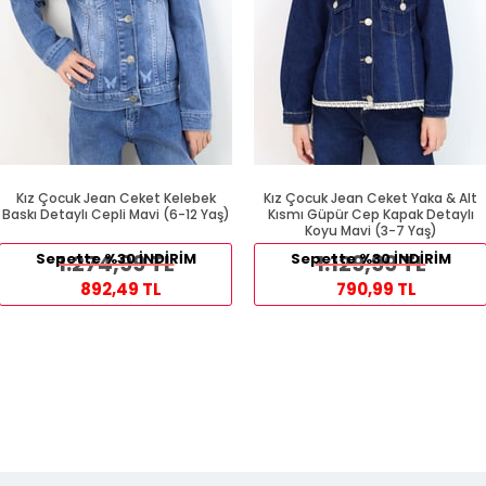
Kız Çocuk Jean Ceket Kelebek
Kız Çocuk Jean Ceket Yaka & Alt
Baskı Detaylı Cepli Mavi (6-12 Yaş)
Kısmı Güpür Cep Kapak Detaylı
Koyu Mavi (3-7 Yaş)
Sepette %30 İNDİRİM
1.274,99 TL
Sepette %30 İNDİRİM
1.129,99 TL
892,49 TL
790,99 TL