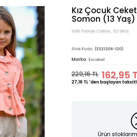
Kız Çocuk Ceket 
Somon (13 Yaş)
%98 Pamuk-Cotton , %2 Likra
(ES21206-120)
Marka
:
Escabel
162,95 
229,16 TL
27,16 TL
'den başlayan taksitl
Ürün stoklarım