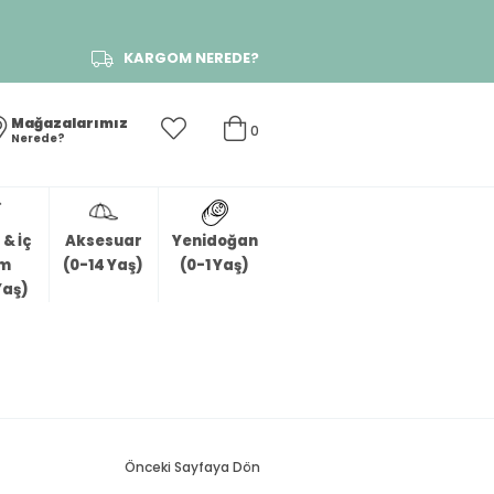
KARGOM NEREDE?
Mağazalarımız
0
Nerede?
& İç
Aksesuar
Yenidoğan
im
(0-14 Yaş)
(0-1 Yaş)
Yaş)
Önceki Sayfaya Dön