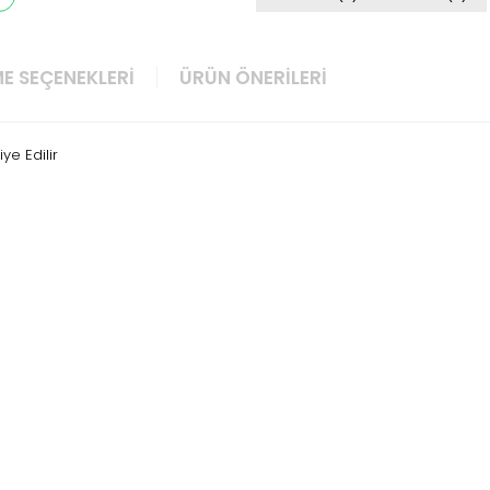
E SEÇENEKLERI
ÜRÜN ÖNERILERI
ye Edilir