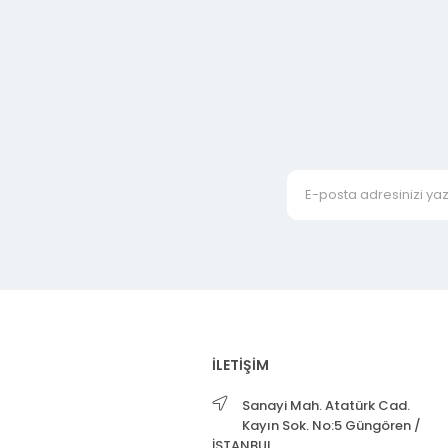
İLETİŞİM
Sanayi Mah. Atatürk Cad.
Kayın Sok. No:5 Güngören /
İSTANBUL