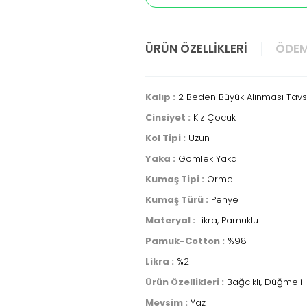
ÜRÜN ÖZELLIKLERI
ÖDEM
Kalıp :
2 Beden Büyük Alınması Tavsi
Cinsiyet :
Kız Çocuk
Kol Tipi :
Uzun
Yaka :
Gömlek Yaka
Kumaş Tipi :
Örme
Kumaş Türü :
Penye
Materyal :
Likra, Pamuklu
Pamuk-Cotton :
%98
Likra :
%2
Ürün Özellikleri :
Bağcıklı, Düğmeli
Mevsim :
Yaz