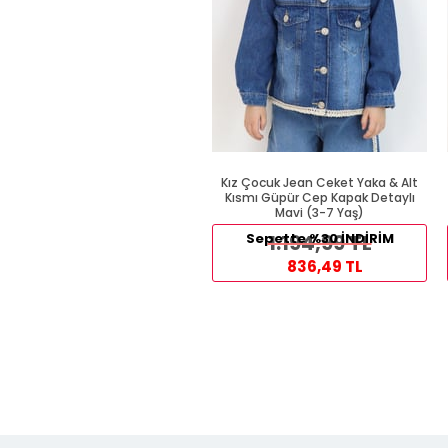
Kız Çocuk Jean Ceket Yaka & Alt
Kısmı Güpür Cep Kapak Detaylı
Mavi (3-7 Yaş)
Sepette %30 İNDİRİM
1.194,99 TL
836,49 TL