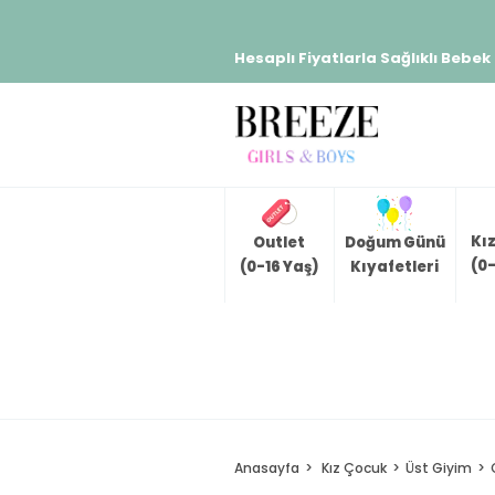
Hesaplı Fiyatlarla Sağlıklı Bebek
Kı
Outlet
Doğum Günü
(0-
(0-16 Yaş)
Kıyafetleri
Anasayfa
Kız Çocuk
Üst Giyim