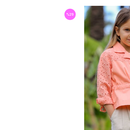
%
29
İndirim