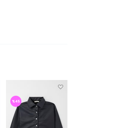
%45
%47