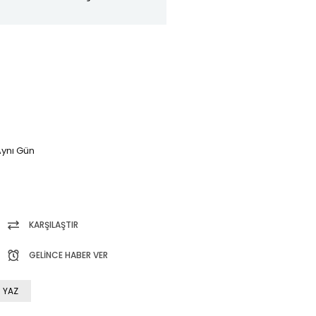
ynı Gün
KARŞILAŞTIR
GELINCE HABER VER
 YAZ