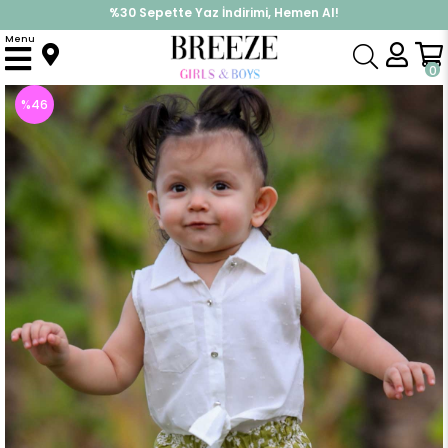
%30 Sepette Yaz İndirimi, Hemen Al!
İndirimlere ek %10 İndirimi Kap, Hemen Üye Ol!
Menu
Anasayfa
Kız Çocuk
Takımlar
Kapri & Şort Takım
Kız Çocuk Çiçek Desenli Kapri Takımı Ekru (1 Yaş)
0
%
46
İndirim