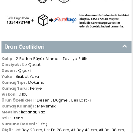
Ürün Özellikleri
Kalıp :
2 Beden Büyük Alınması Tavsiye Edilir
Cinsiyet :
Kız Çocuk
Desen :
Çiçekli
Yaka :
Bisiklet Yaka
Kumaş Tipi :
Dokuma
Kumaş Türü :
Penye
Viskon :
%100
Ürün Özellikleri :
Desenli, Düğmeli, Beli Lastikli
Kumaş Kalınlığı :
Mevsimlik
Mevsim :
İlkbahar, Yaz
Stil :
Trend
Numune Bedeni :
1 Yaş
Ölçü :
Üst Boy 23 cm, Üst En 28 cm, Alt Boy 43 cm, Alt Bel 38 cm,