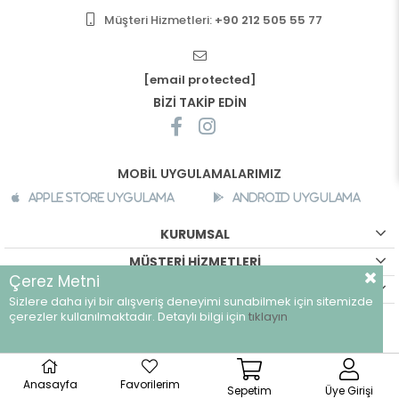
Müşteri Hizmetleri:
+90 212 505 55 77
[email protected]
BİZİ TAKİP EDİN
MOBİL UYGULAMALARIMIZ
Apple Store Uygulama
Android Uygulama
KURUMSAL
MÜŞTERİ HİZMETLERİ
Çerez Metni
ALIŞVERİŞ BİLGİLERİ
Sizlere daha iyi bir alışveriş deneyimi sunabilmek için sitemizde
©
breeze.com.tr - Tüm hakları saklıdır.
çerezler kullanılmaktadır. Detaylı bilgi için
tıklayın
Anasayfa
Favorilerim
Sepetim
Üye Girişi