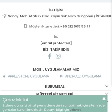
İLETİŞİM
Sanayi Mah. Atatürk Cad. Kayın Sok. No:5 Güngören / İSTANBUL
Müşteri Hizmetleri:
+90 212 505 55 77
[email protected]
BİZİ TAKİP EDİN
MOBİL UYGULAMALARIMIZ
Apple Store Uygulama
Android Uygulama
KURUMSAL
MÜŞTERİ HİZMETLERİ
Çerez Metni
ALIŞVERİŞ BİLGİLERİ
Sizlere daha iyi bir alışveriş deneyimi sunabilmek için sitemizde
çerezler kullanılmaktadır. Detaylı bilgi için
tıklayın
©
breeze.com.tr - Tüm hakları saklıdır.