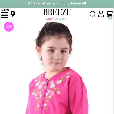
%30 Sepette Yaz İndirimi, Hemen Al!
İndirimlere ek %10 İndirimi Kap, Hemen Üye Ol!
Menu
Anasayfa
Kız Çocuk
Üst Giyim
Hırka
Kız Bebek Çiçek İşlemeli Hırka Fuşya (2 Yaş)
0
%
39
İndirim