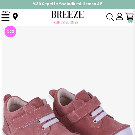
%30 Sepette Yaz İndirimi, Hemen Al!
İndirimlere ek %10 İndirimi Kap, Hemen Üye Ol!
Menu
Anasayfa
Aksesuar
Bandana
Kız Çocuk Cırtlı Süet Ayakkabı Pudra (19 Numara)
0
%
20
İndirim