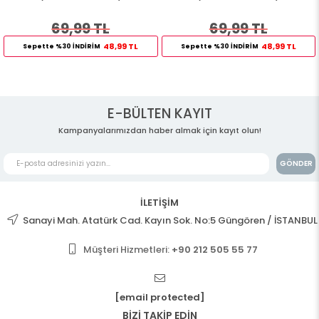
69,99 TL
69,99 TL
48,99 TL
48,99 TL
Sepette %30 İNDİRİM
Sepette %30 İNDİRİM
E-BÜLTEN KAYIT
Kampanyalarımızdan haber almak için kayıt olun!
GÖNDER
İLETİŞİM
Sanayi Mah. Atatürk Cad. Kayın Sok. No:5 Güngören / İSTANBUL
Müşteri Hizmetleri:
+90 212 505 55 77
[email protected]
BİZİ TAKİP EDİN