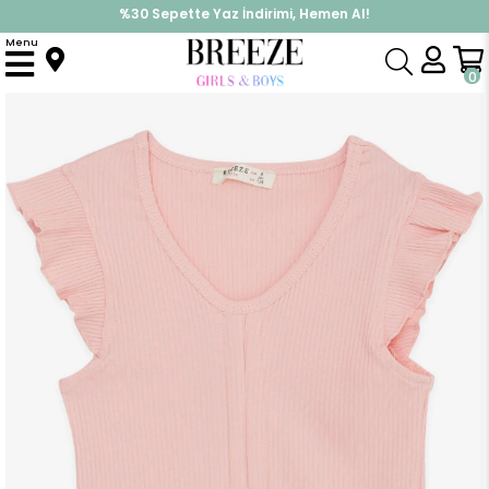
%30 Sepette Yaz İndirimi, Hemen Al!
İndirimlere ek %10 İndirimi Kap, Hemen Üye Ol!
Menu
Anasayfa
Kız Çocuk
Üst Giyim
Tişört
Kız Çocuk Crop Tişört Bağcıklı Fırfırlı Somon (8-14 Yaş)
0