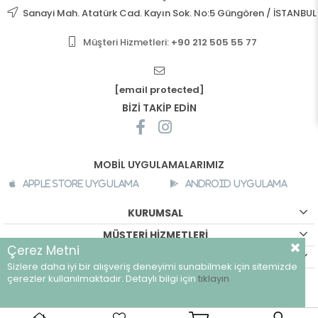
Sanayi Mah. Atatürk Cad. Kayın Sok. No:5 Güngören / İSTANBUL
Müşteri Hizmetleri:
+90 212 505 55 77
[email protected]
BİZİ TAKİP EDİN
MOBİL UYGULAMALARIMIZ
Apple Store Uygulama
Android Uygulama
KURUMSAL
MÜŞTERİ HİZMETLERİ
Çerez Metni
ALIŞVERİŞ BİLGİLERİ
Sizlere daha iyi bir alışveriş deneyimi sunabilmek için sitemizde
©
breeze.com.tr - Tüm hakları saklıdır.
çerezler kullanılmaktadır. Detaylı bilgi için
tıklayın