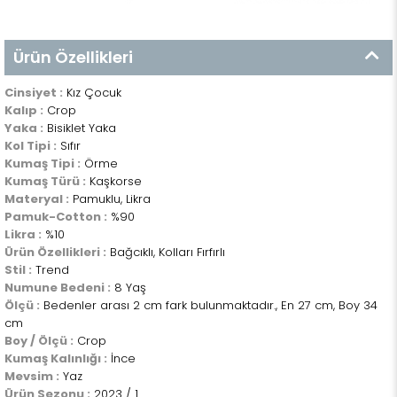
Ürün Özellikleri
Cinsiyet :
Kız Çocuk
Kalıp :
Crop
Yaka :
Bisiklet Yaka
Kol Tipi :
Sıfır
Kumaş Tipi :
Örme
Kumaş Türü :
Kaşkorse
Materyal :
Pamuklu, Likra
Pamuk-Cotton :
%90
Likra :
%10
Ürün Özellikleri :
Bağcıklı, Kolları Fırfırlı
Stil :
Trend
Numune Bedeni :
8 Yaş
Ölçü :
Bedenler arası 2 cm fark bulunmaktadır., En 27 cm, Boy 34
cm
Boy / Ölçü :
Crop
Kumaş Kalınlığı :
İnce
Mevsim :
Yaz
Ürün Sezonu :
2023 / 1