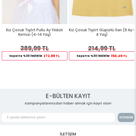
Kız Çocuk Tişört Pullu Ay Yıldızlı
Kız Çocuk Tişört Güpürlü Sarı (9 Ay-
Kırmızı (4-14 Yaş)
4 Yaş)
389,99 TL
214,99 TL
272,99 TL
150,49 TL
Sepette %30 İNDİRİM
Sepette %30 İNDİRİM
E-BÜLTEN KAYIT
Kampanyalarımızdan haber almak için kayıt olun!
GÖNDER
İLETİŞİM