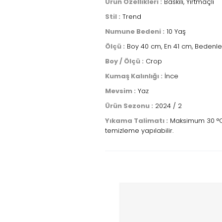
Ürün Özellikleri :
Baskılı, Yırtmaçlı
Stil :
Trend
Numune Bedeni :
10 Yaş
Ölçü :
Boy 40 cm, En 41 cm, Bedenle
Boy / Ölçü :
Crop
Kumaş Kalınlığı :
İnce
Mevsim :
Yaz
Ürün Sezonu :
2024 / 2
Yıkama Talimatı :
Maksimum 30 °C sı
temizleme yapılabilir.