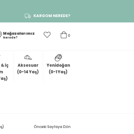
KARGOM NEREDE?
Mağazalarımız
0
Nerede?
& İç
Aksesuar
Yenidoğan
im
(0-14 Yaş)
(0-1 Yaş)
Yaş)
aş)
Önceki Sayfaya Dön