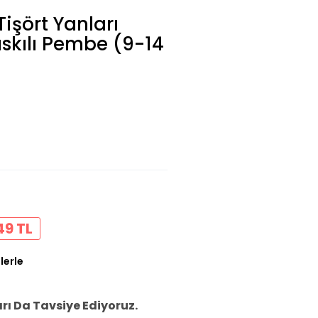
işört Yanları
askılı Pembe (9-14
49 TL
lerle
ı Da Tavsiye Ediyoruz.