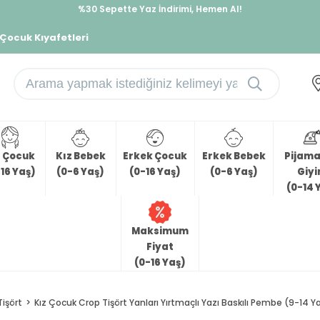
%30 Sepette Yaz İndirimi, Hemen Al!
İndirimlere ek %10 İndirimi Kap, Hemen Üye Ol!
 Çocuk Kıyafetleri
z Çocuk
Kız Bebek
Erkek Çocuk
Erkek Bebek
Pijama 
16 Yaş)
(0-6 Yaş)
(0-16 Yaş)
(0-6 Yaş)
Giy
(0-14 
Maksimum
Fiyat
(0-16 Yaş)
Tişört
Kız Çocuk Crop Tişört Yanları Yırtmaçlı Yazı Baskılı Pembe (9-14 Y