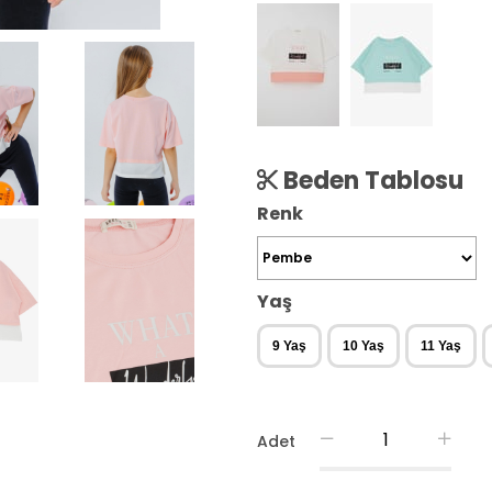
Beden Tablosu
Renk
Yaş
9 Yaş
10 Yaş
11 Yaş
Adet