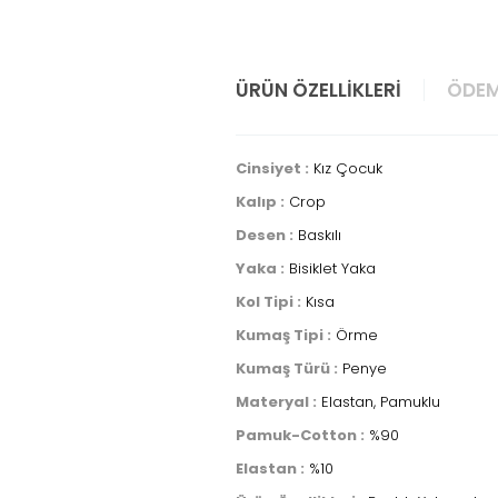
ÜRÜN ÖZELLIKLERI
ÖDEM
Cinsiyet :
Kız Çocuk
Kalıp :
Crop
Desen :
Baskılı
Yaka :
Bisiklet Yaka
Kol Tipi :
Kısa
Kumaş Tipi :
Örme
Kumaş Türü :
Penye
Materyal :
Elastan, Pamuklu
Pamuk-Cotton :
%90
Elastan :
%10