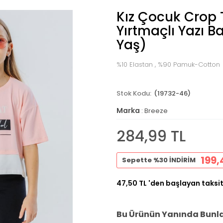
Kız Çocuk Crop T
Yırtmaçlı Yazı B
Yaş)
%10 Elastan , %90 Pamuk-Cotton
(19732-46)
Marka
:
Breeze
284,99 TL
199,
Sepette %30 İNDİRİM
47,50 TL
'den başlayan taksit
Bu Ürünün Yanında Bunlar