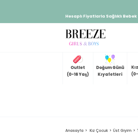
Hesaplı Fiyatlarla Sağlıklı Bebek
Kı
Outlet
Doğum Günü
(0-
(0-16 Yaş)
Kıyafetleri
Anasayfa
Kız Çocuk
Üst Giyim