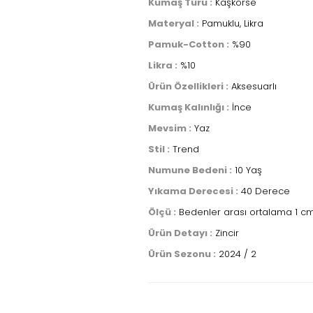
Kumaş Türü :
Kaşkorse
Materyal :
Pamuklu, Likra
Pamuk-Cotton :
%90
Likra :
%10
Ürün Özellikleri :
Aksesuarlı
Kumaş Kalınlığı :
İnce
Mevsim :
Yaz
Stil :
Trend
Numune Bedeni :
10 Yaş
Yıkama Derecesi :
40 Derece
Ölçü :
Bedenler arası ortalama 1 cm
Ürün Detayı :
Zincir
Ürün Sezonu :
2024 / 2