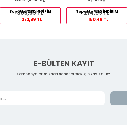
Sepette %30 İNDİRİM
389,99 TL
Sepette %30 İNDİRİM
214,99 TL
272,99 TL
150,49 TL
E-BÜLTEN KAYIT
Kampanyalarımızdan haber almak için kayıt olun!