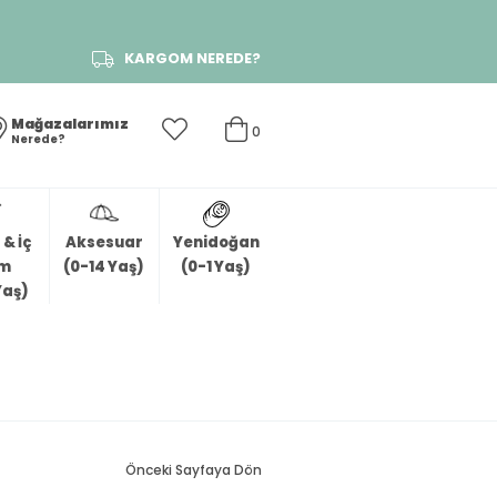
KARGOM NEREDE?
Mağazalarımız
0
Nerede?
& İç
Aksesuar
Yenidoğan
im
(0-14 Yaş)
(0-1 Yaş)
Yaş)
Önceki Sayfaya Dön