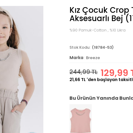
Kız Çocuk Crop T
Aksesuarlı Bej (1
%90 Pamuk-Cotton , %10 Likra
(18784-53)
Marka
:
Breeze
129,99 
244,99 TL
21,66 TL
'den başlayan taksitl
Bu Ürünün Yanında Bunlar