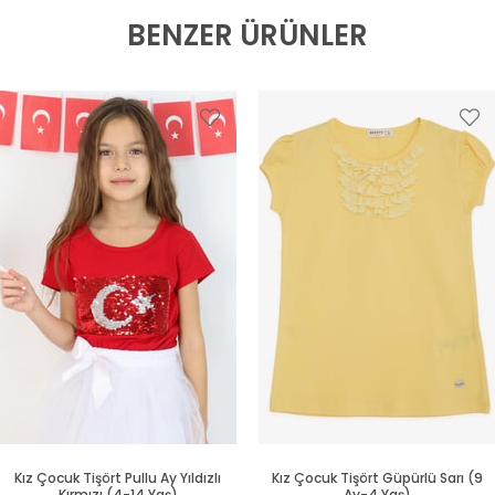
BENZER ÜRÜNLER
Kız Çocuk Tişört Pullu Ay Yıldızlı
Kız Çocuk Tişört Güpürlü Sarı (9
Kırmızı (4-14 Yaş)
Ay-4 Yaş)