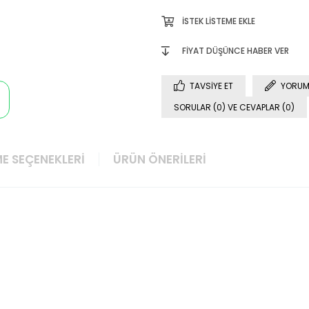
İSTEK LISTEME EKLE
FIYAT DÜŞÜNCE HABER VER
TAVSIYE ET
YORUM
SORULAR (0) VE CEVAPLAR (0)
E SEÇENEKLERI
ÜRÜN ÖNERILERI