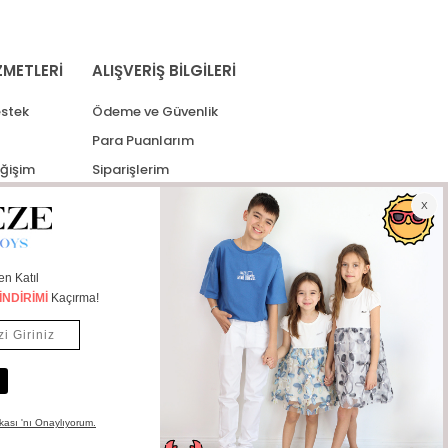
ZMETLERİ
ALIŞVERİŞ BİLGİLERİ
stek
Ödeme ve Güvenlik
Para Puanlarım
eğişim
Siparişlerim
lerim
Kargo Takip
İade Taleplerim