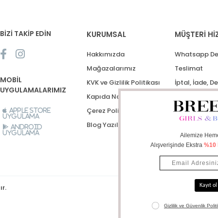
BİZİ TAKİP EDİN
KURUMSAL
MÜŞTERİ Hİ
Hakkımızda
Whatsapp De
Mağazalarımız
Teslimat
MOBİL
KVK ve Gizlilik Politikası
İptal, İade, D
UYGULAMALARIMIZ
Kapıda Nakit Ödeme
Destek Talep
Çerez Politikası
Apple Store
Uygulama
Blog Yazıları
Android
Uygulama
ır.