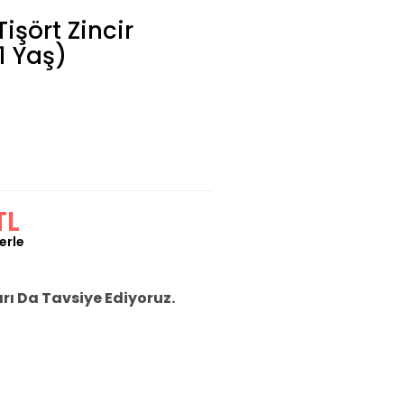
işört Zincir
1 Yaş)
TL
erle
ı Da Tavsiye Ediyoruz.