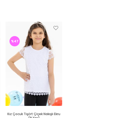
%47
Kız Çocuk Tişört Çiçek Nakışlı Ekru
(9 Yaş)