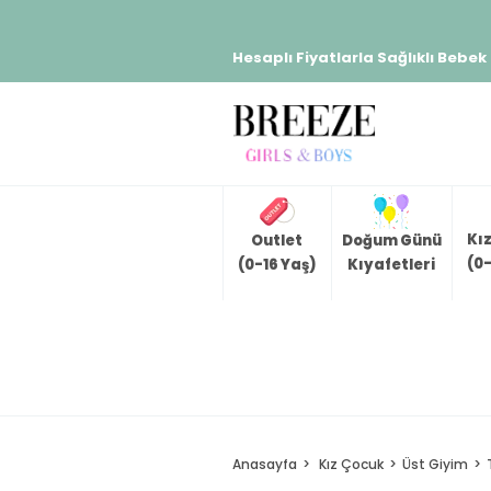
Hesaplı Fiyatlarla Sağlıklı Bebek
Kı
Outlet
Doğum Günü
(0-
(0-16 Yaş)
Kıyafetleri
Anasayfa
Kız Çocuk
Üst Giyim