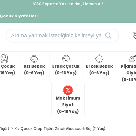
İndirimlere ek %10 İndirimi Kap, Hemen Üye Ol!
%30 Sepette Yaz İndirimi, Hemen Al!
 Çocuk Kıyafetleri
z Çocuk
Kız Bebek
Erkek Çocuk
Erkek Bebek
Pijama 
16 Yaş)
(0-6 Yaş)
(0-16 Yaş)
(0-6 Yaş)
Giy
(0-14 
Maksimum
Fiyat
(0-16 Yaş)
Tişört
Kız Çocuk Crop Tişört Zincir Aksesuarlı Bej (11 Yaş)