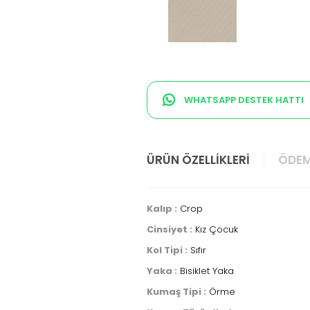
WHATSAPP DESTEK HATTI
ÜRÜN ÖZELLIKLERI
ÖDEM
Kalıp :
Crop
Cinsiyet :
Kız Çocuk
Kol Tipi :
Sıfır
Yaka :
Bisiklet Yaka
Kumaş Tipi :
Örme