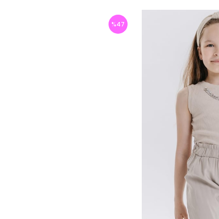
%
47
İndirim