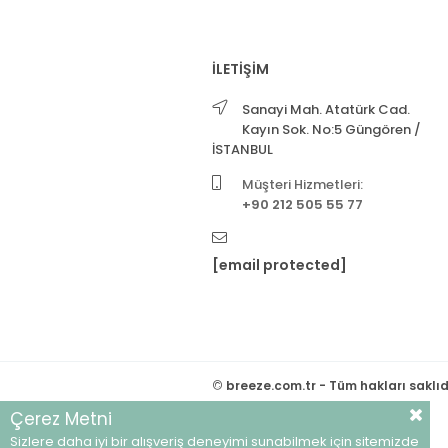
İLETİŞİM
Sanayi Mah. Atatürk Cad.
Kayın Sok. No:5 Güngören /
İSTANBUL
Müşteri Hizmetleri:
+90 212 505 55 77
[email protected]
©
breeze.com.tr - Tüm hakları saklıd
Çerez Metni
Sizlere daha iyi bir alışveriş deneyimi sunabilmek için sitemizde