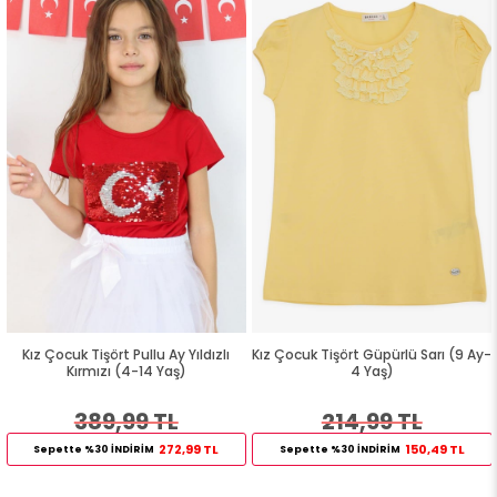
Kız Çocuk Tişört Pullu Ay Yıldızlı
Kız Çocuk Tişört Güpürlü Sarı (9 Ay-
Kırmızı (4-14 Yaş)
4 Yaş)
389,99 TL
214,99 TL
272,99 TL
150,49 TL
Sepette %30 İNDİRİM
Sepette %30 İNDİRİM