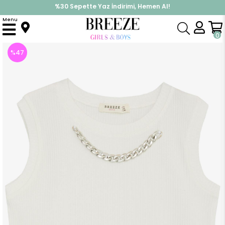
İndirimlere ek %10 İndirimi Kap, Hemen Üye Ol!
Menu
Anasayfa
Kız Çocuk
Üst Giyim
Tişört
Kız Çocuk Crop Tişört Zincir Aksesuarlı Ekru (14 Yaş)
0
%
47
İndirim