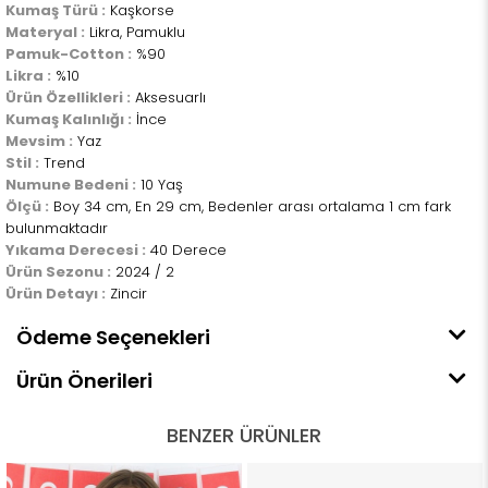
Kumaş Türü :
Kaşkorse
Materyal :
Likra, Pamuklu
Pamuk-Cotton :
%90
Likra :
%10
Ürün Özellikleri :
Aksesuarlı
Kumaş Kalınlığı :
İnce
Mevsim :
Yaz
Stil :
Trend
Numune Bedeni :
10 Yaş
Ölçü :
Boy 34 cm, En 29 cm, Bedenler arası ortalama 1 cm fark
bulunmaktadır
Yıkama Derecesi :
40 Derece
Ürün Sezonu :
2024 / 2
Ürün Detayı :
Zincir
Ödeme Seçenekleri
Ürün Önerileri
BENZER ÜRÜNLER