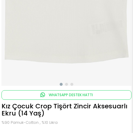
WHATSAPP DESTEK HATTI
Kız Çocuk Crop Tişört Zincir Aksesuarlı
Ekru (14 Yaş)
%90 Pamuk-Cotton , %10 Likra