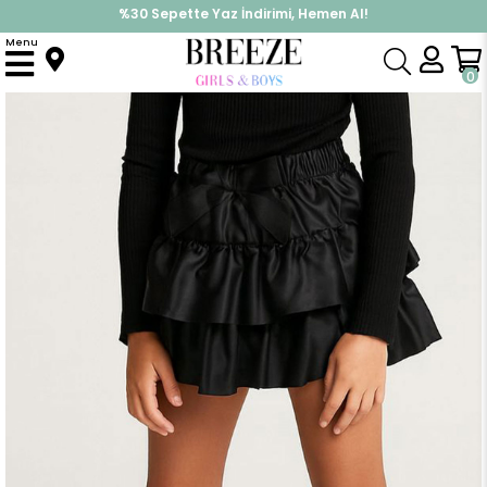
%30 Sepette Yaz İndirimi, Hemen Al!
İndirimlere ek %10 İndirimi Kap, Hemen Üye Ol!
Menu
Anasayfa
Kız Çocuk
Alt Giyim
Etek
Kız Çocuk Deri Etek Kat Kat Fiyonklu Siyah (5-10 Yaş)
0