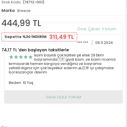
(19712-001)
Marka
:
Breeze
444,99 TL
Öne Çıkan Yorum
311,49 TL
Sepette %30 İNDİRİM
*** ***
09.11.2024
74,17 TL
'den başlayan taksitlerle
kızım bayıldı çok kaliteli şık etek 29 Ekim
bayramında🇹🇷 giydi kızım ,ve bizim ricamizi
kırmayarak hemen kargoya verdiğiniz ve bayrama
yetistirdiginiz için çok teşekkür ederim 🙏🏻🌸 iyi çalışmalar
bol kazançlar dilerim
Beden: 10 Yaş
DAHA FAZLA YORUM