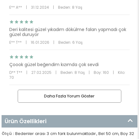
E** A**
|
31.12.2024
|
Beden: 8 Yaş
Deri kalitesi güzel yıkadım dökülme falan yapmadı çok
güzel duruyor
E** T**
|
16.01.2026
|
Beden: 6 Yaş
Çoook güzel beğendim kızımda çok sevdi
D** T**
|
27.02.2025
|
Beden: 8 Yaş
|
Boy: 160
|
Kilo:
70
Daha Fazla Yorum Göster
Ürün Özellikleri
Ölçü :
Bedenler arası 3 cm fark bulunmaktadır., Bel 50 cm, Boy 32