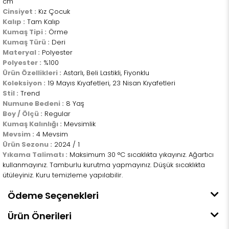
cm
Cinsiyet :
Kız Çocuk
Kalıp :
Tam Kalıp
Kumaş Tipi :
Örme
Kumaş Türü :
Deri
Materyal :
Polyester
Polyester :
%100
Ürün Özellikleri :
Astarlı, Beli Lastikli, Fiyonklu
Koleksiyon :
19 Mayıs Kıyafetleri, 23 Nisan Kıyafetleri
Stil :
Trend
Numune Bedeni :
8 Yaş
Boy / Ölçü :
Regular
Kumaş Kalınlığı :
Mevsimlik
Mevsim :
4 Mevsim
Ürün Sezonu :
2024 / 1
Yıkama Talimatı :
Maksimum 30 °C sıcaklıkta yıkayınız. Ağartıcı
kullanmayınız. Tamburlu kurutma yapmayınız. Düşük sıcaklıkta
ütüleyiniz. Kuru temizleme yapılabilir.
Ödeme Seçenekleri
Ürün Önerileri