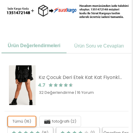
Ürün Değerlendirmeleri
Ürün Soru ve Cevapları
Kız Çocuk Deri Etek Kat Kat Fiyonklu Siyah (5-10 Yaş)
4.7
32 Değerlendirme
|
16 Yorum
Tümü (16)
fotoğraflı (2)
(15)
(1)