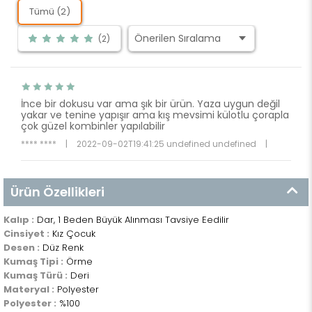
Tümü (2)
(2)
İnce bir dokusu var ama şık bir ürün. Yaza uygun değil
yakar ve tenine yapışır ama kış mevsimi külotlu çorapla
çok güzel kombinler yapılabilir
**** ****
|
2022-09-02T19:41:25 undefined undefined
|
Ürün Özellikleri
Kalıp :
Dar, 1 Beden Büyük Alınması Tavsiye Eedilir
Cinsiyet :
Kız Çocuk
Desen :
Düz Renk
Kumaş Tipi :
Örme
Kumaş Türü :
Deri
Materyal :
Polyester
Polyester :
%100