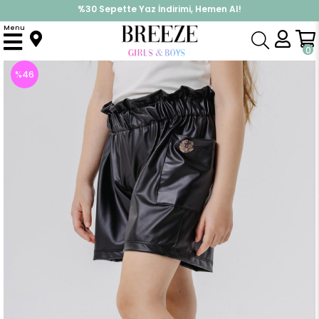
%30 Sepette Yaz İndirimi, Hemen Al!
İndirimlere ek %10 İndirimi Kap, Hemen Üye Ol!
Menu
Anasayfa
Kız Çocuk
Alt Giyim
Kapri & Şort
Kız Çocuk Deri Şort Yanları Cepli Siyah (10 Yaş)
0
%
46
İndirim