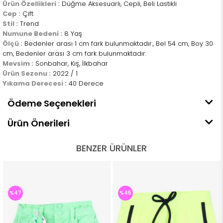
Ürün Özellikleri :
Düğme Aksesuarlı, Cepli, Beli Lastikli
Cep :
Çift
Stil :
Trend
Numune Bedeni :
8 Yaş
Ölçü :
Bedenler arası 1 cm fark bulunmaktadır., Bel 54 cm, Boy 30
cm, Bedenler arası 3 cm fark bulunmaktadır.
Mevsim :
Sonbahar, Kış, İlkbahar
Ürün Sezonu :
2022 / 1
Yıkama Derecesi :
40 Derece
Ödeme Seçenekleri
Ürün Önerileri
BENZER ÜRÜNLER
%47
%45