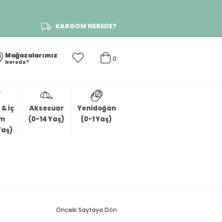
KARGOM NEREDE?
Mağazalarımız
0
Nerede?
& İç
Aksesuar
Yenidoğan
im
(0-14 Yaş)
(0-1 Yaş)
Yaş)
Önceki Sayfaya Dön