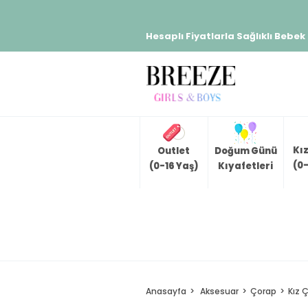
Hesaplı Fiyatlarla Sağlıklı Bebek
Kı
Outlet
Doğum Günü
(0-
(0-16 Yaş)
Kıyafetleri
Anasayfa
Aksesuar
Çorap
Kız 