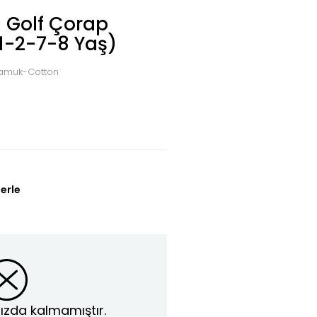
ı Golf Çorap
(1-2-7-8 Yaş)
 Pamuk-Cotton
erle
ızda kalmamıştır.