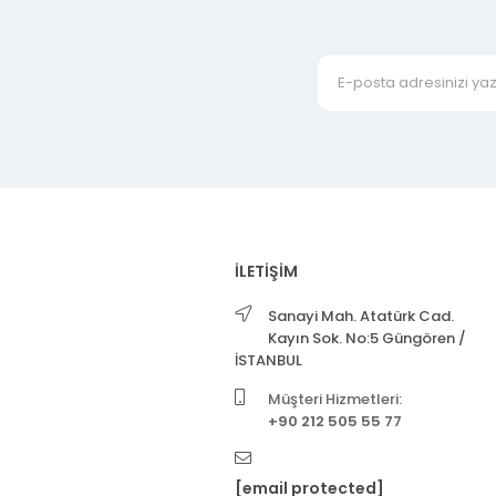
İLETİŞİM
Sanayi Mah. Atatürk Cad.
Kayın Sok. No:5 Güngören /
İSTANBUL
Müşteri Hizmetleri:
+90 212 505 55 77
[email protected]