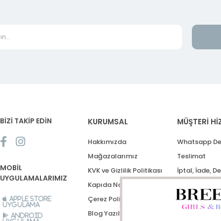
BİZİ TAKİP EDİN
KURUMSAL
MÜŞTERİ Hİ
Hakkımızda
Whatsapp De
Mağazalarımız
Teslimat
MOBİL
KVK ve Gizlilik Politikası
İptal, İade, D
UYGULAMALARIMIZ
Kapıda Nakit Ödeme
Destek Talep
Çerez Politikası
Apple Store
Uygulama
Blog Yazıları
Android