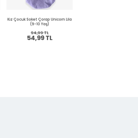
Kız Çocuk Soket Çorap Unicorn Lila
Kız Çocuk Sportif Patik Çorap L
(9-10 Yaş)
(1-12 Yaş)
94,99 TL
54,99 TL
Sepette %30 İNDİRİM
94,99 TL
66,49 TL