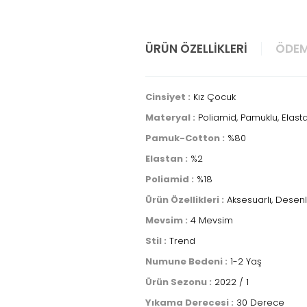
ÜRÜN ÖZELLIKLERI
ÖDEM
Cinsiyet :
Kız Çocuk
Materyal :
Poliamid, Pamuklu, Elast
Pamuk-Cotton :
%80
Elastan :
%2
Poliamid :
%18
Ürün Özellikleri :
Aksesuarlı, Desenl
Mevsim :
4 Mevsim
Stil :
Trend
Numune Bedeni :
1-2 Yaş
Ürün Sezonu :
2022 / 1
Yıkama Derecesi :
30 Derece