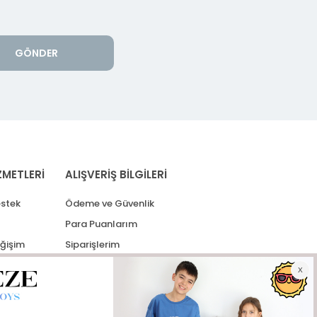
GÖNDER
ZMETLERİ
ALIŞVERİŞ BİLGİLERİ
stek
Ödeme ve Güvenlik
Para Puanlarım
eğişim
Siparişlerim
lerim
Kargo Takip
İade Taleplerim