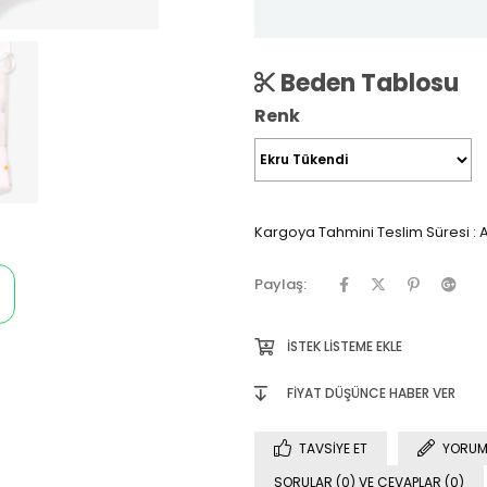
Beden Tablosu
Renk
Kargoya Tahmini Teslim Süresi
:
A
Paylaş:
İSTEK LISTEME EKLE
FIYAT DÜŞÜNCE HABER VER
TAVSIYE ET
YORUM
SORULAR (0) VE CEVAPLAR (0)