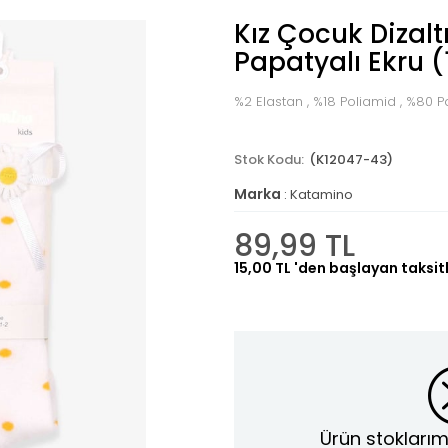
Kız Çocuk Dizalt
Papatyalı Ekru 
%2 Elastan , %18 Poliamid , %80
(K12047-43)
Marka
:
Katamino
89,99 TL
15,00 TL
'den başlayan taksitl
Ürün stoklarım