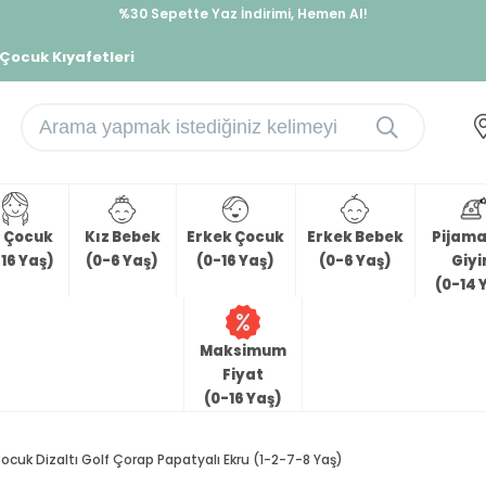
%30 Sepette Yaz İndirimi, Hemen Al!
İndirimlere ek %10 İndirimi Kap, Hemen Üye Ol!
 Çocuk Kıyafetleri
z Çocuk
Kız Bebek
Erkek Çocuk
Erkek Bebek
Pijama 
16 Yaş)
(0-6 Yaş)
(0-16 Yaş)
(0-6 Yaş)
Giy
(0-14 
Maksimum
Fiyat
(0-16 Yaş)
Çocuk Dizaltı Golf Çorap Papatyalı Ekru (1-2-7-8 Yaş)