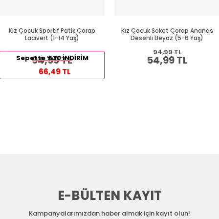
Kız Çocuk Sportif Patik Çorap
Kız Çocuk Soket Çorap Ananas
Lacivert (1-14 Yaş)
Desenli Beyaz (5-6 Yaş)
94,99 TL
Sepette %30 İNDİRİM
94,99 TL
54,99 TL
66,49 TL
E-BÜLTEN KAYIT
Kampanyalarımızdan haber almak için kayıt olun!