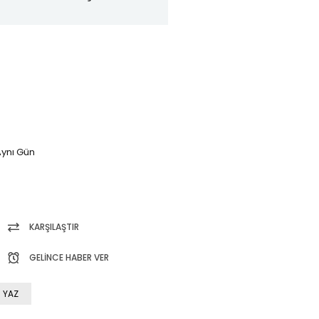
ynı Gün
KARŞILAŞTIR
GELINCE HABER VER
 YAZ