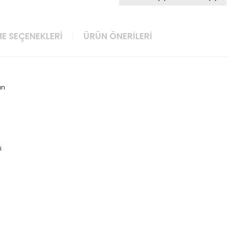
E SEÇENEKLERI
ÜRÜN ÖNERILERI
an
i