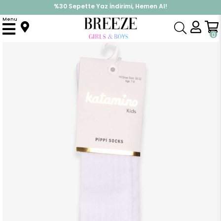
%30 Sepette Yaz İndirimi, Hemen Al!
İndirimlere ek %10 İndirimi Kap, Hemen Üye Ol!
Menu
Anasayfa
Aksesuar
Çorap
Kız Çocuk Dizüstü Çorap Sportif Çizgili Beyaz (11-12 Yaş)
0