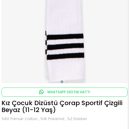
WHATSAPP DESTEK HATTI
Kız Çocuk Dizüstü Çorap Sportif Çizgili
Beyaz (11-12 Yaş)
%80 Pamuk-Cotton , %18 Poliamid , %2 Elastan