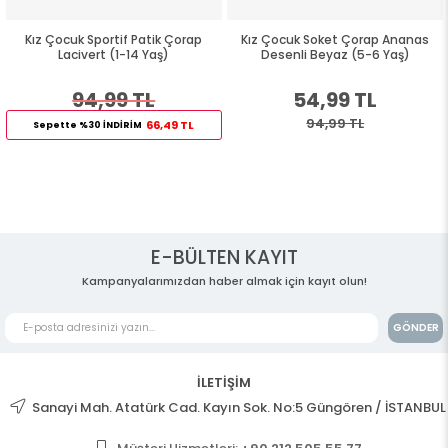
Kız Çocuk Sportif Patik Çorap
Kız Çocuk Soket Çorap Ananas
Lacivert (1-14 Yaş)
Desenli Beyaz (5-6 Yaş)
94,99 TL
54,99 TL
94,99 TL
66,49 TL
Sepette %30 İNDİRİM
E-BÜLTEN KAYIT
Kampanyalarımızdan haber almak için kayıt olun!
GÖNDER
İLETİŞİM
Sanayi Mah. Atatürk Cad. Kayın Sok. No:5 Güngören / İSTANBUL