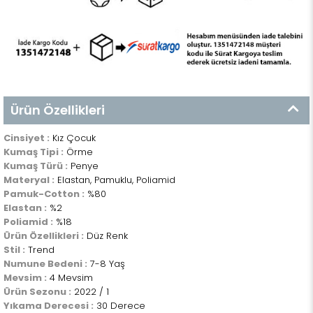
Ürün Özellikleri
Cinsiyet :
Kız Çocuk
Kumaş Tipi :
Örme
Kumaş Türü :
Penye
Materyal :
Elastan, Pamuklu, Poliamid
Pamuk-Cotton :
%80
Elastan :
%2
Poliamid :
%18
Ürün Özellikleri :
Düz Renk
Stil :
Trend
Numune Bedeni :
7-8 Yaş
Mevsim :
4 Mevsim
Ürün Sezonu :
2022 / 1
Yıkama Derecesi :
30 Derece