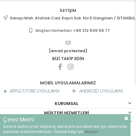
İLETİŞİM
Sanayi Mah. Atatürk Cad. Kayın Sok. No:5 Güngören / İSTANBUL
Müşteri Hizmetleri:
+90 212 505 55 77
[email protected]
BİZİ TAKİP EDİN
MOBİL UYGULAMALARIMIZ
Apple Store Uygulama
Android Uygulama
KURUMSAL
MÜŞTERİ HİZMETLERİ
Çerez Metni
ALIŞVERİŞ BİLGİLERİ
Sizlere daha iyi bir alışveriş deneyimi sunabilmek için sitemizde
©
breeze.com.tr - Tüm hakları saklıdır.
çerezler kullanılmaktadır. Detaylı bilgi için
tıklayın