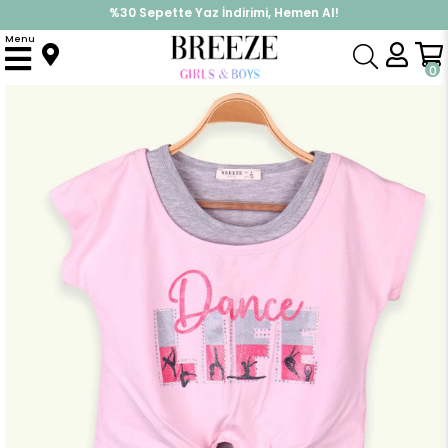
%30 Sepette Yaz İndirimi, Hemen Al!
İndirimlere ek %10 İndirimi Kap, Hemen Üye Ol!
Menu
Anasayfa
Kız Çocuk
Elbise Modelleri
Yazlık Elbise
Kız Çocuk Elbise 2 li Baskılı Taşlı Pudra (12 Yaş)
0