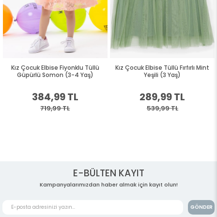
Kız Çocuk Elbise Fiyonklu Tüllü
Kız Çocuk Elbise Tüllü Fırfırlı Mint
Güpürlü Somon (3-4 Yaş)
Yeşili (3 Yaş)
384,99 TL
289,99 TL
719,99 TL
539,99 TL
E-BÜLTEN KAYIT
Kampanyalarımızdan haber almak için kayıt olun!
GÖNDER