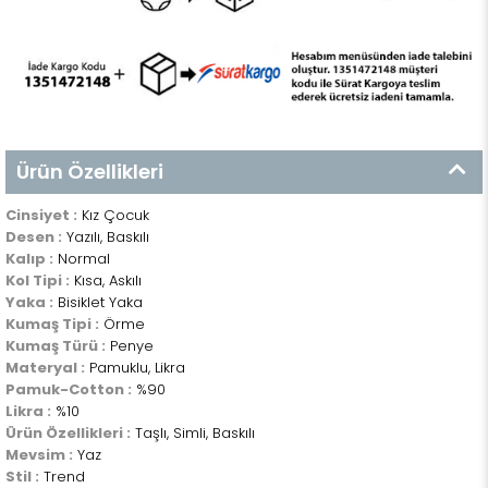
Ürün Özellikleri
Cinsiyet :
Kız Çocuk
Desen :
Yazılı, Baskılı
Kalıp :
Normal
Kol Tipi :
Kısa, Askılı
Yaka :
Bisiklet Yaka
Kumaş Tipi :
Örme
Kumaş Türü :
Penye
Materyal :
Pamuklu, Likra
Pamuk-Cotton :
%90
Likra :
%10
Ürün Özellikleri :
Taşlı, Simli, Baskılı
Mevsim :
Yaz
Stil :
Trend