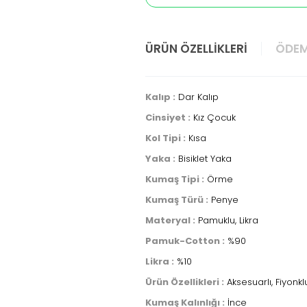
ÜRÜN ÖZELLIKLERI
ÖDEM
Kalıp :
Dar Kalıp
Cinsiyet :
Kız Çocuk
Kol Tipi :
Kısa
Yaka :
Bisiklet Yaka
Kumaş Tipi :
Örme
Kumaş Türü :
Penye
Materyal :
Pamuklu, Likra
Pamuk-Cotton :
%90
Likra :
%10
Ürün Özellikleri :
Aksesuarlı, Fiyonkl
Kumaş Kalınlığı :
İnce