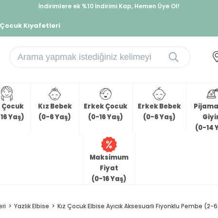
İndirimlere ek %10 İndirimi Kap, Hemen Üye Ol!
%30 Sepette Yaz İndirimi, Hemen Al!
 Çocuk Kıyafetleri
z Çocuk
Kız Bebek
Erkek Çocuk
Erkek Bebek
Pijama 
16 Yaş)
(0-6 Yaş)
(0-16 Yaş)
(0-6 Yaş)
Giy
(0-14 
Maksimum
Fiyat
(0-16 Yaş)
eri
Yazlık Elbise
Kız Çocuk Elbise Ayıcık Aksesuarlı Fiyonklu Pembe (2-6