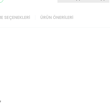
E SEÇENEKLERI
ÜRÜN ÖNERILERI
u