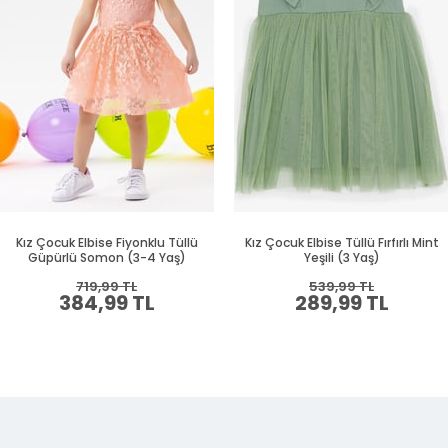
Kız Çocuk Elbise Fiyonklu Tüllü
Kız Çocuk Elbise Tüllü Fırfırlı Mint
Güpürlü Somon (3-4 Yaş)
Yeşili (3 Yaş)
719,99 TL
539,99 TL
384,99 TL
289,99 TL