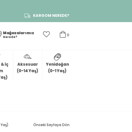
KARGOM NEREDE?
Mağazalarımız
0
Nerede?
& İç
Aksesuar
Yenidoğan
im
(0-14 Yaş)
(0-1 Yaş)
Yaş)
 Yaş)
Önceki Sayfaya Dön