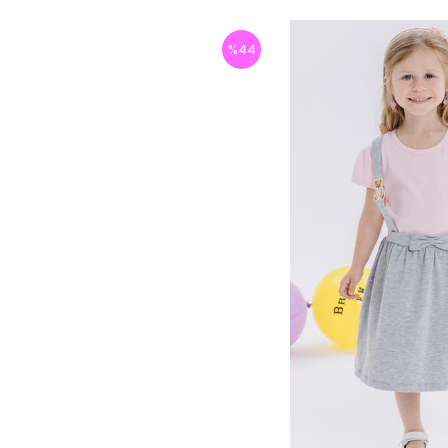
%
44
İndirim