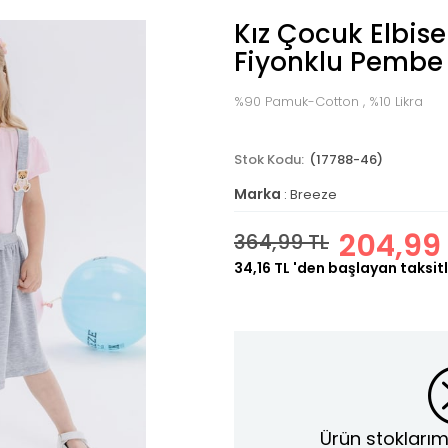
Kız Çocuk Elbise
Fiyonklu Pembe
%90 Pamuk-Cotton , %10 Likra
(17788-46)
Marka
:
Breeze
204,99 
364,99 TL
34,16 TL
'den başlayan taksitl
Ürün stoklarım