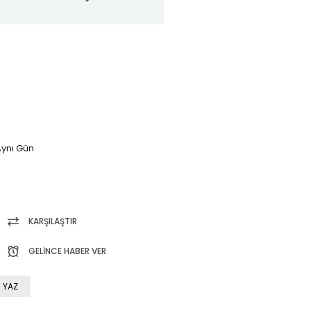
ynı Gün
KARŞILAŞTIR
GELINCE HABER VER
 YAZ