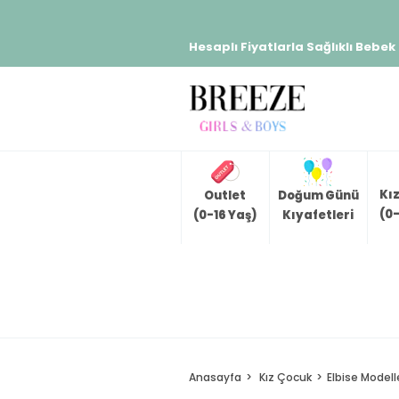
Hesaplı Fiyatlarla Sağlıklı Bebek
Kı
Outlet
Doğum Günü
(0-
(0-16 Yaş)
Kıyafetleri
Anasayfa
Kız Çocuk
Elbise Modell