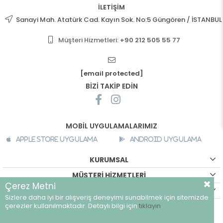
İLETİŞİM
Sanayi Mah. Atatürk Cad. Kayın Sok. No:5 Güngören / İSTANBUL
Müşteri Hizmetleri:
+90 212 505 55 77
[email protected]
BİZİ TAKİP EDİN
MOBİL UYGULAMALARIMIZ
Apple Store Uygulama
Android Uygulama
KURUMSAL
MÜŞTERİ HİZMETLERİ
Çerez Metni
ALIŞVERİŞ BİLGİLERİ
Sizlere daha iyi bir alışveriş deneyimi sunabilmek için sitemizde
©
breeze.com.tr - Tüm hakları saklıdır.
çerezler kullanılmaktadır. Detaylı bilgi için
tıklayın