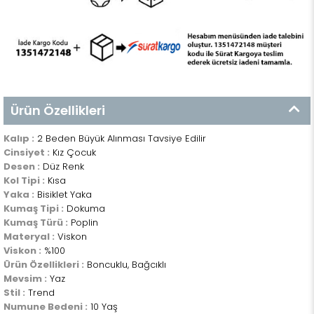
Ürün Özellikleri
Kalıp :
2 Beden Büyük Alınması Tavsiye Edilir
Cinsiyet :
Kız Çocuk
Desen :
Düz Renk
Kol Tipi :
Kısa
Yaka :
Bisiklet Yaka
Kumaş Tipi :
Dokuma
Kumaş Türü :
Poplin
Materyal :
Viskon
Viskon :
%100
Ürün Özellikleri :
Boncuklu, Bağcıklı
Mevsim :
Yaz
Stil :
Trend
Numune Bedeni :
10 Yaş