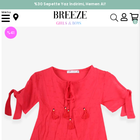
%30 Sepette Yaz İndirimi, Hemen Al!
İndirimlere ek %10 İndirimi Kap, Hemen Üye Ol!
Menu
Anasayfa
Kız Çocuk
Elbise Modelleri
Yazlık Elbise
Kız Çocuk Elbise Bağcıklı Mercan (5-8 Yaş)
0
%
41
İndirim