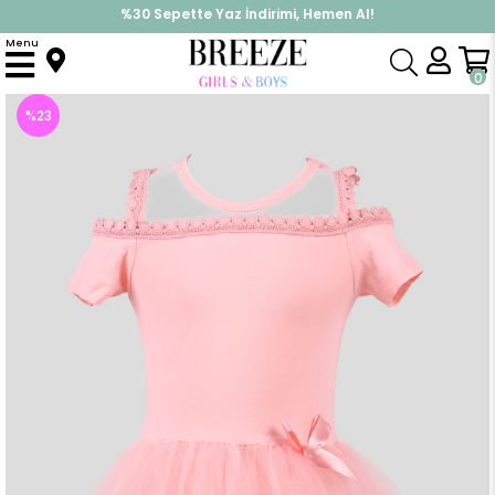
İndirimlere ek %10 İndirimi Kap, Hemen Üye Ol!
%30 Sepette Yaz İndirimi, Hemen Al!
Menu
Anasayfa
Kız Çocuk
Elbise Modelleri
Yazlık Elbise
Kız Çocuk Elbise Basic Tüllü Somon (5 Yaş)
0
%
23
İndirim