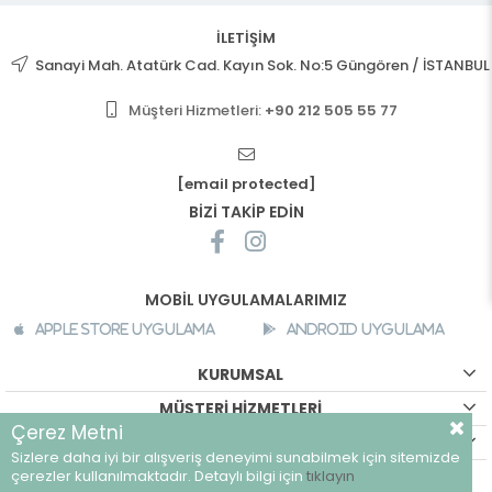
İLETİŞİM
Sanayi Mah. Atatürk Cad. Kayın Sok. No:5 Güngören / İSTANBUL
Müşteri Hizmetleri:
+90 212 505 55 77
[email protected]
BİZİ TAKİP EDİN
MOBİL UYGULAMALARIMIZ
Apple Store Uygulama
Android Uygulama
KURUMSAL
MÜŞTERİ HİZMETLERİ
Çerez Metni
ALIŞVERİŞ BİLGİLERİ
Sizlere daha iyi bir alışveriş deneyimi sunabilmek için sitemizde
©
breeze.com.tr - Tüm hakları saklıdır.
çerezler kullanılmaktadır. Detaylı bilgi için
tıklayın