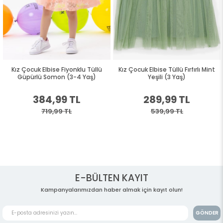
Kız Çocuk Elbise Fiyonklu Tüllü
Kız Çocuk Elbise Tüllü Fırfırlı Mint
Güpürlü Somon (3-4 Yaş)
Yeşili (3 Yaş)
384,99 TL
289,99 TL
719,99 TL
539,99 TL
E-BÜLTEN KAYIT
Kampanyalarımızdan haber almak için kayıt olun!
GÖNDER