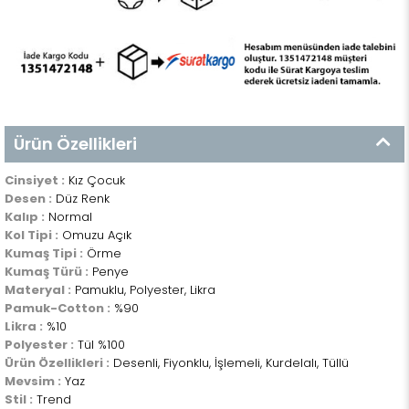
Ürün Özellikleri
Cinsiyet :
Kız Çocuk
Desen :
Düz Renk
Kalıp :
Normal
Kol Tipi :
Omuzu Açık
Kumaş Tipi :
Örme
Kumaş Türü :
Penye
Materyal :
Pamuklu, Polyester, Likra
Pamuk-Cotton :
%90
Likra :
%10
Polyester :
Tül %100
Ürün Özellikleri :
Desenli, Fiyonklu, İşlemeli, Kurdelalı, Tüllü
Mevsim :
Yaz
Stil :
Trend