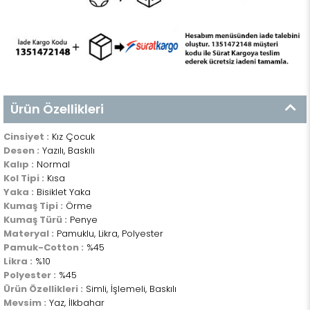
Ürün Özellikleri
Cinsiyet :
Kız Çocuk
Desen :
Yazılı, Baskılı
Kalıp :
Normal
Kol Tipi :
Kısa
Yaka :
Bisiklet Yaka
Kumaş Tipi :
Örme
Kumaş Türü :
Penye
Materyal :
Pamuklu, Likra, Polyester
Pamuk-Cotton :
%45
Likra :
%10
Polyester :
%45
Ürün Özellikleri :
Simli, İşlemeli, Baskılı
Mevsim :
Yaz, İlkbahar