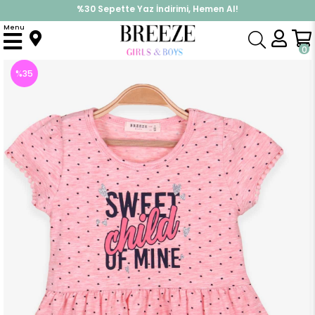
İndirimlere ek %10 İndirimi Kap, Hemen Üye Ol!
%30 Sepette Yaz İndirimi, Hemen Al!
Menu
Anasayfa
Kız Çocuk
Elbise Modelleri
Yazlık Elbise
Kiz Çocuk Elbise Baskili Yildizli Somon Melanj (3 Yaş)
0
%
35
İndirim