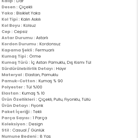
Kalıp :
Dar
Desen :
Çiçekli
Yaka :
Bisiklet Yaka
Kol Tipi :
Kalın Askılı
Kol Boyu :
Kolsuz
Cep :
Cepsiz
Astar Durumu :
Astarlı
Kordon Durumu :
Kordonsuz
Kapama Şekli :
Fermuarlı
Kumaş Tipi :
Örme
Kumaş Türü :
İç Astarı Pamuklu, Dış Kısmı Tül
Sürdürülebilirlik Detayı :
Hayır
Materyal :
Elastan, Pamuklu
Pamuk-Cotton :
Kumaş % 90
Polyester :
Tül %100
Elastan :
Kumaş % 10
Ürün Özellikleri :
Çiçekli, Pullu, Fiyonklu, Tüllü
Ürün Detayı :
Fiyonk
Paket İçeriği :
Tekli
Parça Sayısı :
1 Parça
Koleksiyon :
Design
Stil :
Casual / Günlük
Numune Bedeni :
8 Yaş