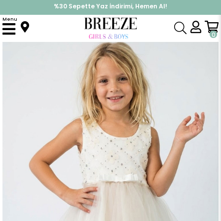
%30 Sepette Yaz İndirimi, Hemen Al!
İndirimlere ek %10 İndirimi Kap, Hemen Üye Ol!
Menu
Anasayfa
Kız Çocuk
Elbise Modelleri
Yazlık Elbise
Kız Çocuk Elbise Çiçek Aplikeli Pullu Fiyonk Detaylı Ekru (5-10 Yaş)
0