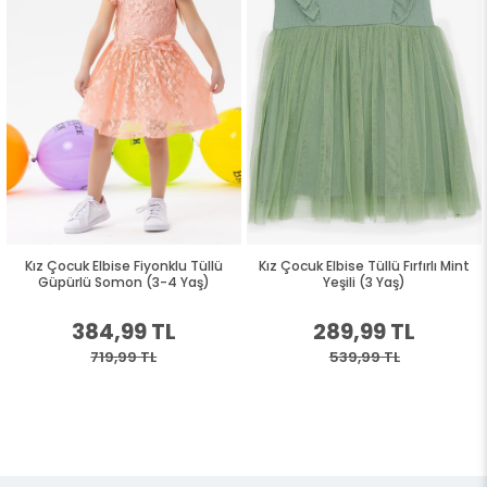
Kız Çocuk Elbise Fiyonklu Tüllü
Kız Çocuk Elbise Tüllü Fırfırlı Mint
Güpürlü Somon (3-4 Yaş)
Yeşili (3 Yaş)
384,99 TL
289,99 TL
719,99 TL
539,99 TL