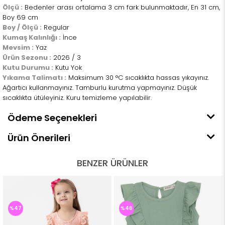
Ölçü :
Bedenler arası ortalama 3 cm fark bulunmaktadır, En 31 cm,
Boy 69 cm
Boy / Ölçü :
Regular
Kumaş Kalınlığı :
İnce
Mevsim :
Yaz
Ürün Sezonu :
2026 / 3
Kutu Durumu :
Kutu Yok
Yıkama Talimatı :
Maksimum 30 °C sıcaklıkta hassas yıkayınız.
Ağartıcı kullanmayınız. Tamburlu kurutma yapmayınız. Düşük
sıcaklıkta ütüleyiniz. Kuru temizleme yapılabilir.
Ödeme Seçenekleri
Ürün Önerileri
BENZER ÜRÜNLER
%47
%46