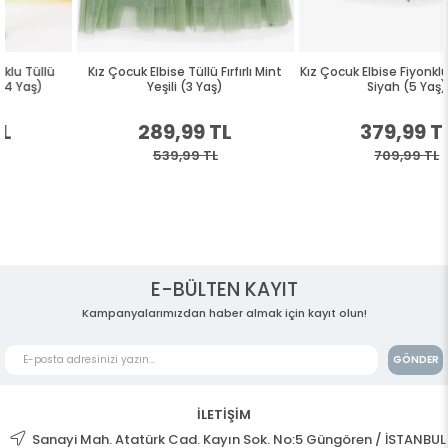
Kız Çocuk Elbise Tüllü Fırfırlı Mint
Kız Çocuk Elbise Fiyonklu Pullu Tüllü
Yeşili (3 Yaş)
Siyah (5 Yaş)
289,99 TL
379,99 TL
539,99 TL
709,99 TL
E-BÜLTEN KAYIT
Kampanyalarımızdan haber almak için kayıt olun!
GÖNDER
İLETİŞİM
Sanayi Mah. Atatürk Cad. Kayın Sok. No:5 Güngören / İSTANBUL