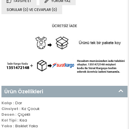
TAVSIYE ET
YORUM YAZ
SORULAR (0) VE CEVAPLAR (0)
Ürün Özellikleri
Kalıp :
Dar
Cinsiyet :
Kız Çocuk
Desen :
Çiçekli
Kol Tipi :
Kısa
Yaka :
Bisiklet Yaka