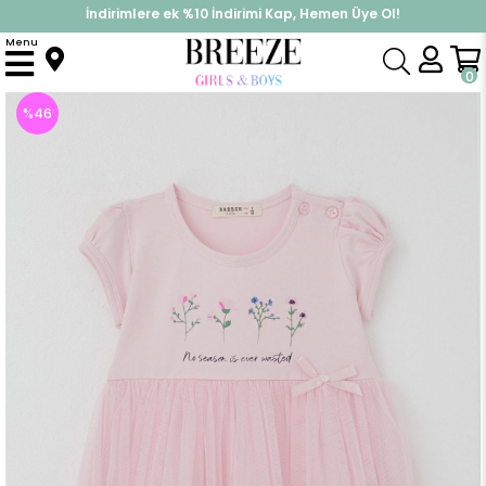
İndirimlere ek %10 İndirimi Kap, Hemen Üye Ol!
%30 Sepette Yaz İndirimi, Hemen Al!
Menu
Anasayfa
Kız Çocuk
Elbise Modelleri
Yazlık Elbise
Kız Bebek Elbise Çiçek Baskılı Tüllü Fiyonk Detaylı Pembe (1.5 Yaş)
0
%
46
İndirim