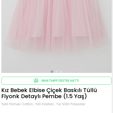
WHATSAPP DESTEK HATTI
Kız Bebek Elbise Çiçek Baskılı Tüllü
Fiyonk Detaylı Pembe (1.5 Yaş)
%90 Pamuk-Cotton , %10 Elastan , Tül %100 Polyester