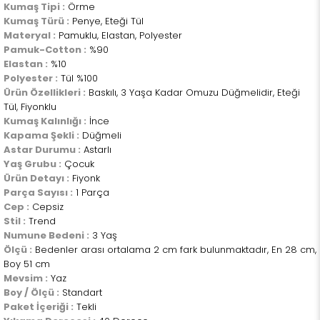
Kumaş Tipi :
Örme
Kumaş Türü :
Penye, Eteği Tül
Materyal :
Pamuklu, Elastan, Polyester
Pamuk-Cotton :
%90
Elastan :
%10
Polyester :
Tül %100
Ürün Özellikleri :
Baskılı, 3 Yaşa Kadar Omuzu Düğmelidir, Eteği
Tül, Fiyonklu
Kumaş Kalınlığı :
İnce
Kapama Şekli :
Düğmeli
Astar Durumu :
Astarlı
Yaş Grubu :
Çocuk
Ürün Detayı :
Fiyonk
Parça Sayısı :
1 Parça
Cep :
Cepsiz
Stil :
Trend
Numune Bedeni :
3 Yaş
Ölçü :
Bedenler arası ortalama 2 cm fark bulunmaktadır, En 28 cm,
Boy 51 cm
Mevsim :
Yaz
Boy / Ölçü :
Standart
Paket İçeriği :
Tekli