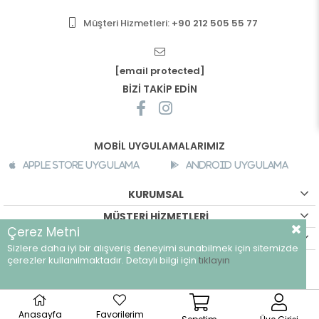
Müşteri Hizmetleri:
+90 212 505 55 77
[email protected]
BİZİ TAKİP EDİN
MOBİL UYGULAMALARIMIZ
Apple Store Uygulama
Android Uygulama
KURUMSAL
MÜŞTERİ HİZMETLERİ
Çerez Metni
ALIŞVERİŞ BİLGİLERİ
Sizlere daha iyi bir alışveriş deneyimi sunabilmek için sitemizde
©
breeze.com.tr - Tüm hakları saklıdır.
çerezler kullanılmaktadır. Detaylı bilgi için
tıklayın
Anasayfa
Favorilerim